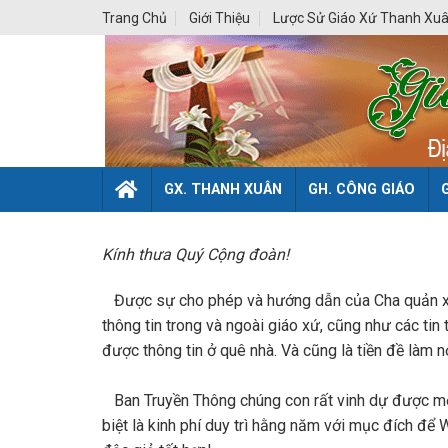
Skip
Trang Chủ
Giới Thiệu
Lược Sử Giáo Xứ Thanh Xu
to
content
GX. THANH XUÂN
GH. CÔNG GIÁO
Kính thưa Quý Cộng đoàn!
Được sự cho phép và hướng dẫn của Cha quản xứ,
thông tin trong và ngoài giáo xứ, cũng như các ti
được thông tin ở quê nhà. Và cũng là tiền đề làm 
Ban Truyền Thông chúng con rất vinh dự được mời 
biệt là kinh phí duy trì hằng năm với mục đích để