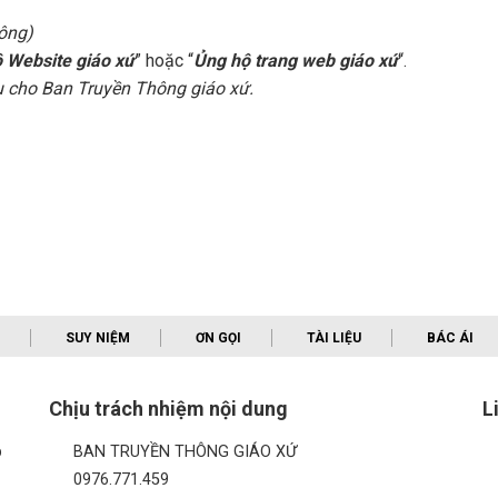
hông)
 Website giáo xứ
” hoặc “
Ủng hộ trang web giáo xứ
“.
vụ cho Ban Truyền Thông giáo xứ.
SUY NIỆM
ƠN GỌI
TÀI LIỆU
BÁC ÁI
Chịu trách nhiệm nội dung
L
p
BAN TRUYỀN THÔNG GIÁO XỨ
0976.771.459