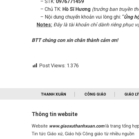
– STK:
0976771459
– Chủ TK:
Hồ Sĩ Hương
(trưởng ban truyền t
– Nội dung chuyển khoản vui lòng ghi: “
Ủng hộ
Notes:
Đây là tài khoản chỉ dành riêng phục 
BTT chúng con xin chân thành cảm ơn!
Post Views:
1.376
THANH XUÂN
CÔNG GIÁO
GIÁO LÝ
Thông tin website
Website
www.giaoxuthanhxuan.com
là trang tổng hợ
Tin tức Giáo xứ, Giáo hội Công giáo từ nhiều nguồn