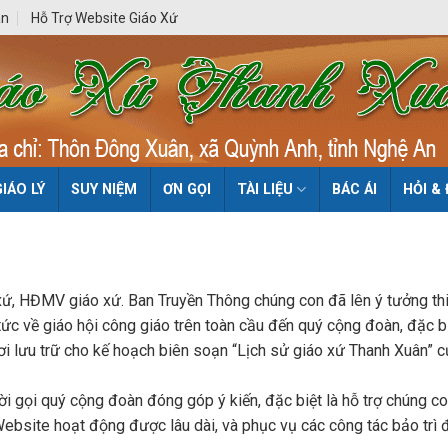
ân
Hỗ Trợ Website Giáo Xứ
GIÁO LÝ
SUY NIỆM
ƠN GỌI
TÀI LIỆU
BÁC ÁI
HỎI &
 HĐMV giáo xứ. Ban Truyền Thông chúng con đã lên ý tưởng thiế
n tức về giáo hội công giáo trên toàn cầu đến quý cộng đoàn, đặc 
nơi lưu trữ cho kế hoạch biên soạn “Lịch sử giáo xứ Thanh Xuân”
gọi quý cộng đoàn đóng góp ý kiến, đặc biệt là hỗ trợ chúng con
 Website hoạt động được lâu dài, và phục vụ các công tác bảo trì 