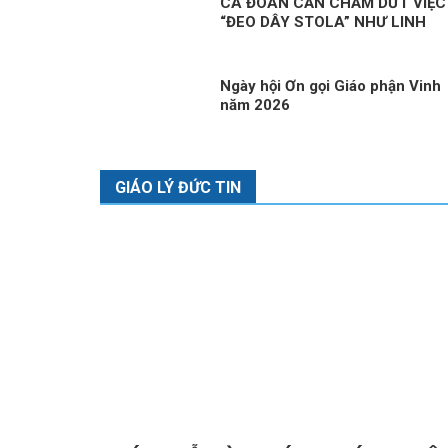
CA ĐOÀN CẦN CHẤM DỨT VIỆC
“ĐEO DÂY STOLA” NHƯ LINH
MỤC
Ngày hội Ơn gọi Giáo phận Vinh
năm 2026
GIÁO LÝ ĐỨC TIN