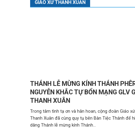
GIÁO XỨ THANH XUÂN
THÁNH LỄ MỪNG KÍNH THÁNH PHÊ
NGUYỄN KHẮC TỰ BỔN MẠNG GLV G
THANH XUÂN
Trong tâm tình tạ ơn và hân hoan, cộng đoàn Giáo x
Thanh Xuân đã cùng quy tụ bên Bàn Tiệc Thánh để h
dâng Thánh lễ mừng kính Thánh...