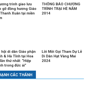
ương trình giao lưu
THÔNG BÁO CHƯƠNG
p gỡ đồng hương Giáo
TRÌNH TRẠI HÈ NĂM
 Thanh Xuân tại miền
2014
m
i hội di dân Giáo phận
Lời Mời Gọi Tham Dự Lễ
nh & Hà Tĩnh tại Hoa
Di Dân Hạt Vàng Mai
lần thứ nhất: “Hiệp
2024
nh trong đức ái”
HẠNH CÁC THÁNH