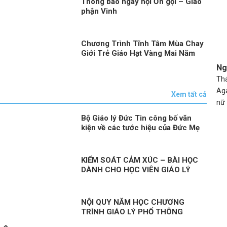
Thông báo ngày hội Ơn gọi – Giáo
phận Vinh
Chương Trình Tĩnh Tâm Mùa Chay
Giới Trẻ Giáo Hạt Vàng Mai Năm
2026
Ng
Thá
Aga
Xem tất cả
nữ 
Bộ Giáo lý Đức Tin công bố văn
kiện về các tước hiệu của Đức Mẹ
KIỂM SOÁT CẢM XÚC – BÀI HỌC
DÀNH CHO HỌC VIÊN GIÁO LÝ
NỘI QUY NĂM HỌC CHƯƠNG
TRÌNH GIÁO LÝ PHỔ THÔNG