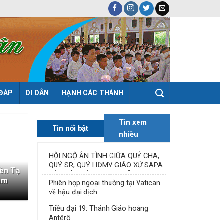
 ĐÁP
DI DÂN
HẠNH CÁC THÁNH
Tin xem
Tin nổi bật
nhiều
HỘI NGỘ ÂN TÌNH GIỮA QUÝ CHA,
QUÝ SR, QUÝ HĐMV GIÁO XỨ SAPA
Đền Tạ
VỚI GIÁO XỨ THANH XUÂN
ăm
Phiên họp ngoại thường tại Vatican
về hậu đại dịch
Triều đại 19: Thánh Giáo hoàng
Antêrô