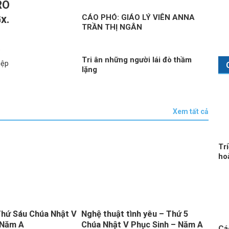
RÔ
x.
CÁO PHÓ: GIÁO LÝ VIÊN ANNA
TRẦN THỊ NGÂN
ứ
Tri ân những người lái đò thầm
iệp
lặng
Xem tất cả
Tr
ho
Thứ Sáu Chúa Nhật V
Nghệ thuật tình yêu – Thứ 5
Sách
 Năm A
Chúa Nhật V Phục Sinh – Năm A
Chúa
Các