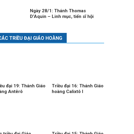
Ngày 28/1: Thánh Thomas
D’Aquin – Linh mục, tiến sĩ hội
thánh
CÁC TRIỀU ĐẠI GIÁO HOÀNG
iều đại 19: Thánh Giáo
Triều đại 16: Thánh Giáo
àng Antêrô
hoàng Calixtô I
 Ngắm Sự Thương Khó Đức
 Giêsu của Giáo phận Vinh
 triều đại Giáo
Triều đại 15: Thánh Giáo