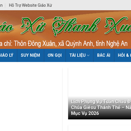
ân
Hỗ Trợ Website Giáo Xứ
GIÁO LÝ
SUY NIỆM
ƠN GỌI
TÀI LIỆU
BÁC ÁI
HỎI &
Lịch Phụng Vụ Tuần Chầu 
Chúa Giêsu Thánh Thể – N
Mục Vụ 2026