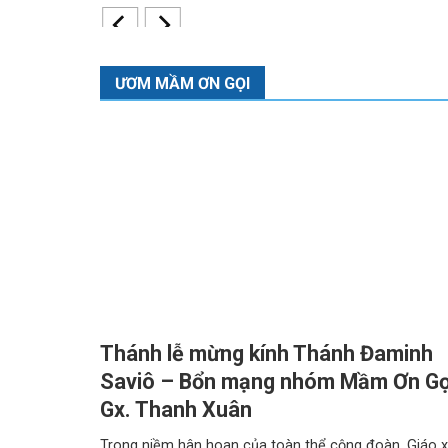
ƯƠM MẦM ƠN GỌI
Thánh lễ mừng kính Thánh Đaminh
Saviô – Bổn mạng nhóm Mầm Ơn Gọ
Gx. Thanh Xuân
Trong niềm hân hoan của toàn thể cộng đoàn, Giáo 