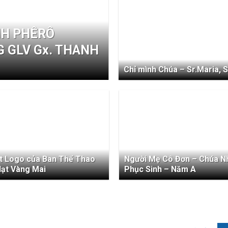
NH PHÊRÔ
 GLV Gx. THANH
Chỉ mình Chúa – Sr.Maria, 
t Logo của Ban Thể Thao
Người Mẹ Cô Đơn – Chúa Nh
Hạt Vàng Mai
Phục Sinh – Năm A