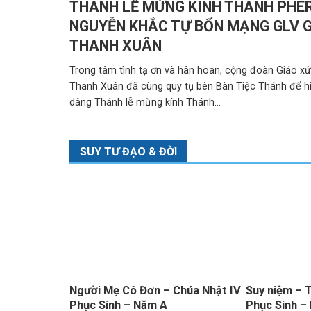
THÁNH LỄ MỪNG KÍNH THÁNH PHÊ
NGUYỄN KHẮC TỰ BỔN MẠNG GLV G
THANH XUÂN
Trong tâm tình tạ ơn và hân hoan, cộng đoàn Giáo x
Thanh Xuân đã cùng quy tụ bên Bàn Tiệc Thánh để h
dâng Thánh lễ mừng kính Thánh...
SUY TƯ ĐẠO & ĐỜI
 không thay
Người Mẹ Cô Đơn – Chúa Nhật IV
Suy niệm – 
c Sinh?
Phục Sinh – Năm A
Phục Sinh –