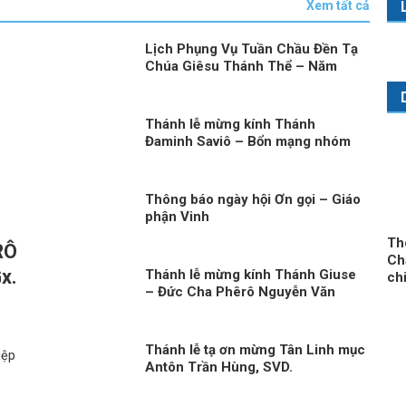
Xem tất cả
Lịch Phụng Vụ Tuần Chầu Đền Tạ
Chúa Giêsu Thánh Thể – Năm
Mục Vụ 2026
Thánh lễ mừng kính Thánh
Đaminh Saviô – Bổn mạng nhóm
Mầm Ơn Gọi Gx. Thanh Xuân
Thông báo ngày hội Ơn gọi – Giáo
phận Vinh
Th
RÔ
Ch
x.
Thánh lễ mừng kính Thánh Giuse
ch
– Đức Cha Phêrô Nguyễn Văn
Viên thăm mục vụ Gx. Thanh Xuân
ứ
Thánh lễ tạ ơn mừng Tân Linh mục
iệp
Antôn Trần Hùng, SVD.