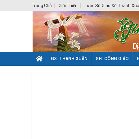
Skip
Trang Chủ
Giới Thiệu
Lược Sử Giáo Xứ Thanh Xu
to
content
GX. THANH XUÂN
GH. CÔNG GIÁO