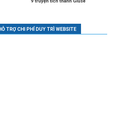
9 truyện tích thánh Giuse
HỖ TRỢ CHI PHÍ DUY TRÌ WEBSITE