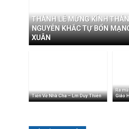
THÁNH LỄ MỪNG KÍNH THÁ
t Vàng
NGUYỄN KHẮC TỰ BỔN MẠNG
XUÂN
Ra mắ
Tiến Về Nhà Cha – Lm Duy Thiên
Giáo 