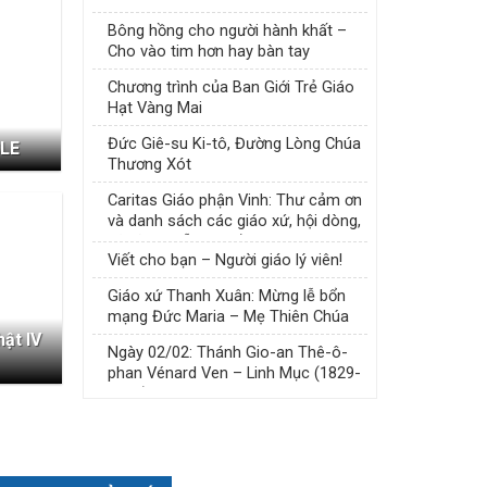
Bông hồng cho người hành khất –
Cho vào tim hơn hay bàn tay
Chương trình của Ban Giới Trẻ Giáo
Hạt Vàng Mai
Đức Giê-su Ki-tô, Đường Lòng Chúa
SLE
Thương Xót
Caritas Giáo phận Vinh: Thư cảm ơn
và danh sách các giáo xứ, hội dòng,
hội đoàn hỗ trợ khắc phục sau cơn
Viết cho bạn – Người giáo lý viên!
bão số 3 tại miền Tây tỉnh Nghệ An
Giáo xứ Thanh Xuân: Mừng lễ bổn
mạng Đức Maria – Mẹ Thiên Chúa
ật IV
Ngày 02/02: Thánh Gio-an Thê-ô-
phan Vénard Ven – Linh Mục (1829-
1861)