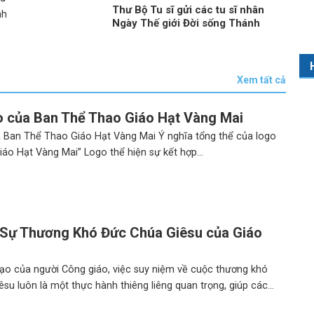
Thư Bộ Tu sĩ gửi các tu sĩ nhân
nh
Ngày Thế giới Đời sống Thánh
hiến năm 2026
Xem tất cả
 của Ban Thể Thao Giáo Hạt Vàng Mai
 Ban Thể Thao Giáo Hạt Vàng Mai Ý nghĩa tổng thể của logo
áo Hạt Vàng Mai” Logo thể hiện sự kết hợp...
Sự Thương Khó Đức Chúa Giêsu của Giáo
ạo của người Công giáo, việc suy niệm về cuộc thương khó
u luôn là một thực hành thiêng liêng quan trọng, giúp các...