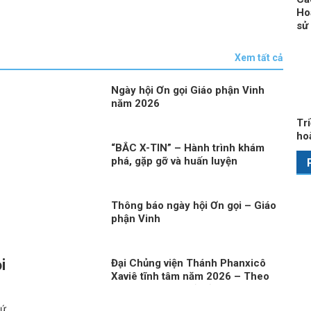
Ho
sử
Xem tất cả
Ngày hội Ơn gọi Giáo phận Vinh
năm 2026
Tr
ho
“BẮC X-TIN” – Hành trình khám
phá, gặp gỡ và huấn luyện
Thông báo ngày hội Ơn gọi – Giáo
phận Vinh
i
Đại Chủng viện Thánh Phanxicô
Xaviê tĩnh tâm năm 2026 – Theo
Chúa với lòng quả cảm và nhiệt
thành
xứ