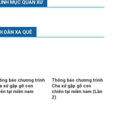
LINH MỤC QUẢN XỨ
DI DÂN XA QUÊ
ông báo chương trình
Thông báo chương trình
a xứ gặp gỡ con
Cha xứ gặp gỡ con
iên tại miền nam
chiên tại miền nam (Lần
2)