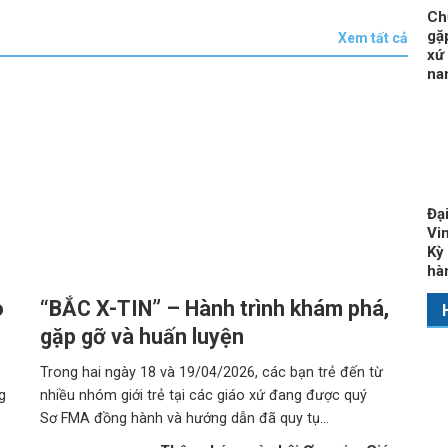
Ch
gặ
Xem tất cả
xứ
na
Đạ
Vi
Kỳ 
hà
o
“BẮC X-TIN” – Hành trình khám phá,
gặp gỡ và huấn luyện
Trong hai ngày 18 và 19/04/2026, các bạn trẻ đến từ
g
nhiều nhóm giới trẻ tại các giáo xứ đang được quý
Sơ FMA đồng hành và hướng dẫn đã quy tụ...