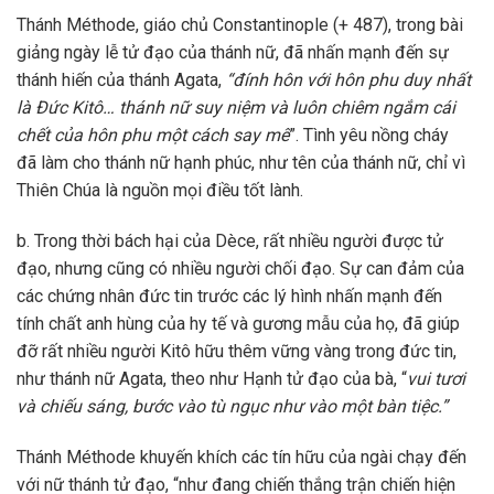
Thánh Méthode, giáo chủ Constantinople (+ 487), trong bài
giảng ngày lễ tử đạo của thánh nữ, đã nhấn mạnh đến sự
thánh hiến của thánh Agata,
“đính hôn với hôn phu duy nhất
là Đức Kitô… thánh nữ suy niệm và luôn chiêm ngắm cái
chết của hôn phu một cách say mê
”. Tình yêu nồng cháy
đã làm cho thánh nữ hạnh phúc, như tên của thánh nữ, chỉ vì
Thiên Chúa là nguồn mọi điều tốt lành.
b. Trong thời bách hại của Dèce, rất nhiều người được tử
đạo, nhưng cũng có nhiều người chối đạo. Sự can đảm của
các chứng nhân đức tin trước các lý hình nhấn mạnh đến
tính chất anh hùng của hy tế và gương mẫu của họ, đã giúp
đỡ rất nhiều người Kitô hữu thêm vững vàng trong đức tin,
như thánh nữ Agata, theo như Hạnh tử đạo của bà, “
vui tươi
và chiếu sáng, bước vào tù ngục như vào một bàn tiệc.”
Thánh Méthode khuyến khích các tín hữu của ngài chạy đến
với nữ thánh tử đạo, “như đang chiến thắng trận chiến hiện