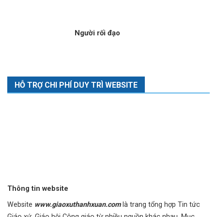
Sĩ
Người rối đạo
HỖ TRỢ CHI PHÍ DUY TRÌ WEBSITE
Thông tin website
Website
www.giaoxuthanhxuan.com
là trang tổng hợp Tin tức
Giáo xứ, Giáo hội Công giáo từ nhiều nguồn khác nhau. Mục