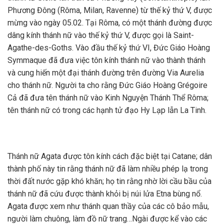
Phương Đông (Rôma, Milan, Ravenne) từ thế kỷ thứ V, được
mừng vào ngày 05.02. Tại Rôma, có một thánh đường được
dâng kính thánh nữ vào thế kỷ thứ V, được gọi là Saint-
Agathe-des-Goths. Vào đầu thế kỷ thứ VI, Đức Giáo Hoàng
Symmaque đã đưa việc tôn kính thánh nữ vào thành thánh
và cung hiến một đại thánh đường trên đường Via Aurelia
cho thánh nữ. Người ta cho rằng Đức Giáo Hoàng Grégoire
Cả đã đưa tên thánh nữ vào Kinh Nguyện Thánh Thể Rôma;
tên thánh nữ có trong các hạnh tử đạo Hy Lạp lẫn La Tinh.
Thánh nữ Agata được tôn kính cách đặc biệt tại Catane; dân
thành phố này tin rằng thánh nữ đã làm nhiều phép lạ trong
thời đất nước gặp khó khăn; họ tin rằng nhờ lời cầu bầu của
thánh nữ đã cứu được thành khỏi bị núi lửa Etna bùng nổ.
Agata được xem như thánh quan thầy của các cô bảo mẫu,
người làm chuông, làm đồ nữ trang…Ngài được kể vào các