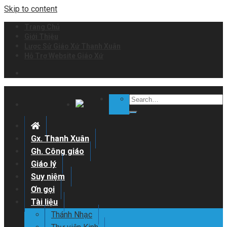
Skip to content
Trang Chủ
Giới Thiệu
Lược Sử Giáo Xứ Thanh Xuân
Hỗ Trợ Website Giáo Xứ
Gx. Thanh Xuân
Gh. Công giáo
Giáo lý
Suy niệm
Ơn gọi
Tài liệu
Thánh Nhạc