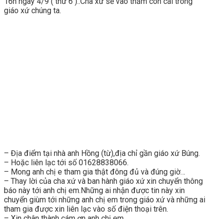
16h ngày 4/9 ( thứ 6 )..Cha xứ sẽ vào thăm con cái trong
giáo xứ chúng ta.
– Địa điểm tại nhà anh Hồng (từ),địa chỉ gần giáo xứ Búng.
– Hoặc liên lạc tới số 01628838066.
– Mong anh chị e tham gia thật đông đủ và đúng giờ…
– Thay lời của cha xứ và ban hành giáo xứ xin chuyển thông
báo này tới anh chị em.Những ai nhận được tin này xin
chuyển giùm tới những anh chị em trong giáo xứ và những ai
tham gia được xin liên lạc vào số điện thoại trên.
– Xin chân thành cám ơn anh chị em.