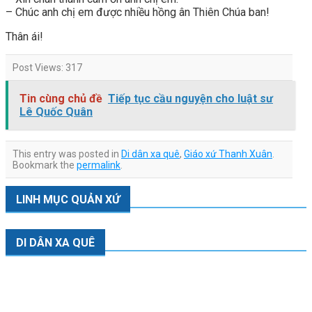
– Chúc anh chị em được nhiều hồng ân Thiên Chúa ban!
Thân ái!
Post Views:
317
Tin cùng chủ đề
Tiếp tục cầu nguyện cho luật sư
Lê Quốc Quân
This entry was posted in
Di dân xa quê
,
Giáo xứ Thanh Xuân
.
Bookmark the
permalink
.
LINH MỤC QUẢN XỨ
DI DÂN XA QUÊ