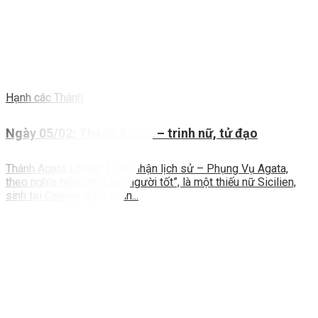
Hạnh các Thánh
Ngày 05/02: Thánh Agata – trinh nữ, tử đạo
Thánh Agata Lễ nhớ 1. Ghi nhận lịch sử – Phụng Vụ Agata,
theo nghĩa tiếng Hy Lạp “người tốt”, là một thiếu nữ Sicilien,
sinh tại Catane, dưới chân...