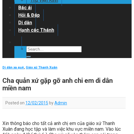
Thư viện Kinh
Bác ái
Hỏi & Đáp
Di dân
Hạnh các Thánh
Di dân xa quê
,
Giáo xứ Thanh Xuân
Cha quản xứ gặp gỡ anh chi em di dân
miền nam
Posted on
12/02/2015
by
Admin
Xin thông báo cho tất cả anh chị em của giáo xứ Thanh
Xuân đang học tập và làm việc khu vực miền nam. Vào lúc