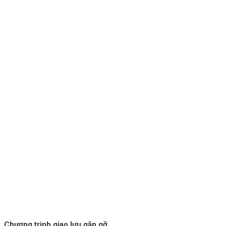
Chương trình giao lưu gặp gỡ