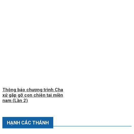
Thông báo chương trình Cha
xứ gặp gỡ con chiên tại miền
nam (Lần 2)
HẠNH CÁC THÁNH