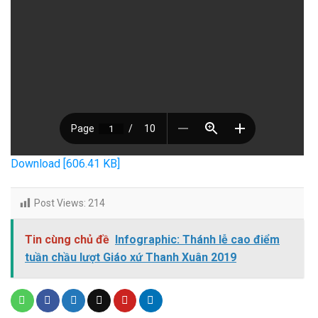
Download [606.41 KB]
Post Views:
214
Tin cùng chủ đề
Infographic: Thánh lễ cao điểm
tuần chầu lượt Giáo xứ Thanh Xuân 2019