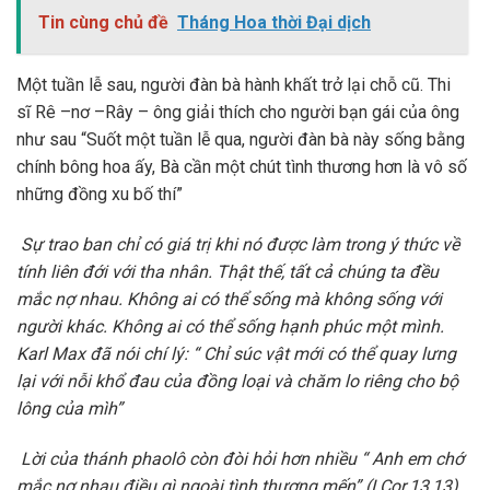
Tin cùng chủ đề
Tháng Hoa thời Đại dịch
Một tuần lễ sau, người đàn bà hành khất trở lại chỗ cũ. Thi
sĩ Rê –nơ –Rây – ông giải thích cho người bạn gái của ông
như sau “Suốt một tuần lễ qua, người đàn bà này sống bằng
chính bông hoa ấy, Bà cần một chút tình thương hơn là vô số
những đồng xu bố thí”
Sự trao ban chỉ có giá trị khi nó được làm trong ý thức về
tính liên đới với tha nhân. Thật thế, tất cả chúng ta đều
mắc nợ nhau. Không ai có thể sống mà không sống với
người khác. Không ai có thể sống hạnh phúc một mình.
Karl Max đã nói chí lý: “ Chỉ súc vật mới có thể quay lưng
lại với nỗi khổ đau của đồng loại và chăm lo riêng cho bộ
lông của mìh”
Lời của thánh phaolô còn đòi hỏi hơn nhiều “ Anh em chớ
mắc nợ nhau điều gì ngoài tình thương mến” (I Cor.13,13)