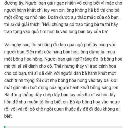
đường ấy. Người bạn gái ngạc nhiên vô cùng bởi vì mặc cho
người hành khất chì tay van xin, ông không hề bố thí cho bà
một đồng xu nhỏ nào. Đoán được sự thắc mắc của cô bạn,
thi sĩ đã giải thích: “Nếu chúng ta có trao tặng bà ta thì hãy
trao tặng vào quả tim hơn là vào lòng bàn tay của bà”
Vài ngày sau, thi sĩ cũng đi dạo qua ngả phố ấy cùng với
người bạn. Đến một cửa hàng bán hoa, ông dừng lại mua
một bông hoa hồng. Người bạn gái nghĩ rằng đó là bông hoa
mà thi sĩ sẽ dành cho cô. Thế nhưng thay vì trao cánh hoa
cho cô bạn, thi sĩ đã đến với người đàn bà hành khất một
cách trịnh trọng rồi đặt nhẹ bông hoa hồng vào tay bà. Đôi
mắt gần như bất động của người hành khất bỗng sáng lên.
Bà đứng thẳng dậy chộp lấy bàn tay của thi sĩ và hôn lấy
hôn để như muốn tỏ lòng biết ơn. Bà áp bông hoa vào ngực
rồi vội vã rồi bỏ chỗ ngồi quen thuộc ấy để đi đâu không ai
biết.