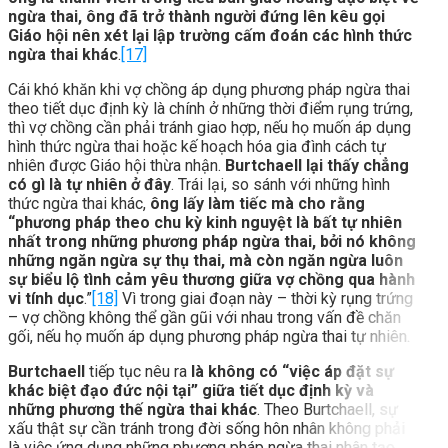
ngừa thai, ông đã trở thành người đứng lên kêu gọi
Giáo hội nên xét lại lập trường cấm đoán các hình thức
ngừa thai khác
.
[17]
Cái khó khăn khi vợ chồng áp dụng phương pháp ngừa thai
theo tiết dục định kỳ là chính ở những thời điểm rụng trứng,
thì vợ chồng cần phải tránh giao hợp, nếu họ muốn áp dụng
hình thức ngừa thai hoặc kế hoạch hóa gia đình cách tự
nhiên được Giáo hội thừa nhận.
Burtchaell
lại thấy chẳng
có gì là tự nhiên ở đây
. Trái lại, so sánh với những hình
thức ngừa thai khác,
ông lấy làm tiếc mà cho rằng
“phương pháp theo chu kỳ kinh nguyệt là bất tự nhiên
nhất trong những phương pháp ngừa
thai, bởi nó không
những ngăn ngừa sự thụ thai, mà còn ngăn ngừa luôn
sự biểu lộ tình cảm yêu thương giữa vợ chồng qua hành
vi tính dục
.”
[18]
Vì trong giai đoạn này – thời kỳ rụng trứng
– vợ chồng không thể gần gũi với nhau trong vấn đề chăn
gối, nếu họ muốn áp dụng phương pháp ngừa thai tự nhiên.
Burtchaell
tiếp tục nêu ra
là không có “việc áp đặt sự
khác biệt đạo đức nội tại” giữa tiết dục định kỳ và
những phương thế ngừa thai khác
. Theo Burtchaell, sự
xấu thật sự cần tránh trong đời sống hôn nhân không phải
là việc ứng dụng những phương pháp ngừa thai nhân tạo,