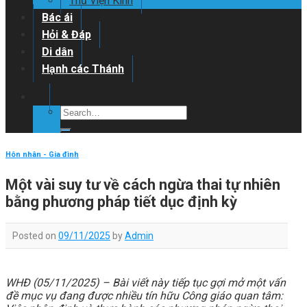
Thư viện Kinh
Bác ái
Hỏi & Đáp
Di dân
Hạnh các Thánh
Hôn nhân - Gia đình
Một vài suy tư về cách ngừa thai tự nhiên
bằng phương pháp tiết dục định kỳ
Posted on
09/11/2025
by
Admin
WHĐ (05/11/2025) – Bài viết này tiếp tục gợi mở một vấn
đề mục vụ đang được nhiều tín hữu Công giáo quan tâm: