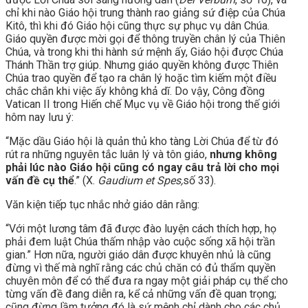
chỉ khi nào Giáo hội trung thành rao giảng sứ điệp của Chúa
Kitô, thì khi đó Giáo hội cũng thực sự phục vụ dân Chúa.
Giáo quyền được mời gọi để thông truyền chân lý của Thiên
Chúa, và trong khi thi hành sứ mệnh ấy, Giáo hội được Chúa
Thánh Thần trợ giúp. Nhưng giáo quyền không được Thiên
Chúa trao quyền để tạo ra chân lý hoặc tìm kiếm một điều
chắc chắn khi việc ấy không khả dĩ. Do vậy, Công đồng
Vatican II trong Hiến chế Mục vụ về Giáo hội trong thế giới
hôm nay lưu ý:
“Mặc dầu Giáo hội là quản thủ kho tàng Lời Chúa để từ đó
rút ra những nguyên tắc luân lý và tôn giáo,
nhưng không
phải lúc nào Giáo hội cũng có ngay câu trả lời cho mọi
vấn đề cụ thể
.” (X.
Gaudium et Spes,
số 33).
Văn kiện tiếp tục nhắc nhở giáo dân rằng:
“Với một lương tâm đã được đào luyện cách thích hợp, họ
phải đem luật Chúa thấm nhập vào cuộc sống xã hội trần
gian.” Hơn nữa, người giáo dân được khuyên nhủ là cũng
đừng vì thế mà nghĩ rằng các chủ chăn có đủ thẩm quyền
chuyên môn để có thể đưa ra ngay một giải pháp cụ thể cho
từng vấn đề đang diễn ra, kể cả những vấn đề quan trọng;
cũng đừng lầm tưởng đó là sứ mệnh chỉ dành cho các chủ