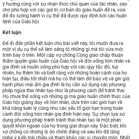
ý hướng cùng với sự nhận thức chủ quan của tác nhân, sao
cho phù hợp với các giá trị cơ bản do giáo huấn đề ra, vừa
để đo lường hành vi cụ thể đã được quy định bởi các huấn
lệnh của Giáo hội.
Kết luận
Để đi đến phần kết luận cho bài viết này, tôi muốn đưa ra
một ví dụ cụ thể sẽ làm sáng tỏ những gì mà tôi vừa mới
trình bày ở trên. Một cặp vợ chồng Công giáo chấp thuận
thẩm quyền giáo huấn của Giáo hội về đời sống hôn nhân và
gia đình và muốn sống phù hợp với các quy tắc đó, tuy
nhiên, họ thâm tín và biết rằng với những hoàn cảnh của họ
hiện tại, điều tốt nhất mà họ có thể làm để bảo vệ và gìn giữ
hạnh phúc mái ấm gia đình là họ cần sử dụng các phương
pháp ngừa thai nhân tạo như là phương cách để tránh thai.
Họ chưa thể sống với những gì mà giáo huấn chính thức của
Giáo hội giảng dạy về hôn nhân, dựa trên các giới hạn về
khả năng luân lý cũng như các yếu tố giới hạn trong hoàn
cảnh đời sống hôn nhân gia đình hiện nay. Sự chọn lựa sử
dụng phương pháp tránh tránh thai nhân tạo là một phán
quyết khôn ngoan của họ trong giai đoạn này. Đặc biệt, khi
vợ chồng có những lý do chính đáng và sau khi đã lắng
nghe ý kiến trái chiều và tham khảo các vị chuyên môn. Nhất