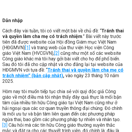
Dẫn nhập
Cách đây vài tuần, tôi có viết một bài về chủ đề: “
Tránh thai
và quyền làm cha mẹ có trách nhiệm
.” Bài viết này trước
tiên đã được website của Hội đồng Giám mục Việt Nam
(HĐGMVN)
[1]
và trang web của thư viện Học viện Công
giáo Việt Nam (HVCGVN),
[2]
cũng như một số các website
Công giáo khác mà tôi hay gởi bài viết cho họ để phổ biến.
Sau đó tôi đã cho cập nhật và cho đăng lại tại website của
HĐGMVN với tựa đề: “
Tránh thai và quyền làm cha mẹ có
trách nhiệm” (bản cập nhật)
,
vào ngày 23 tháng 10 năm
2025.
Hôm nay tôi muốn tiếp tục chia sẻ với quý độc giả Công
giáo về một điều mà tôi nhận thấy đây quả thực là mối bận
tâm của nhiều tín hữu Công giáo tại Việt Nam cũng như ở
hải ngoại qua các cơ quan truyền thông đại chúng. Đó chính
là mối ưu tư và bận tâm liên quan đến các phương pháp
ngừa thai, bao gồm các phương pháp tự nhiên và nhân tạo.
[3]
Câu hỏi mà các tín hữu Công giáo thường xuyên thắc
mắc và đặt ra cho các thuyết trình viên, đó chính là: đâu là