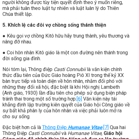
người không được tùy tiện quyết định theo ý muốn riêng,
mà phải tuân theo luật tự nhiên và luật luân lý do Thiên
Chúa thiết lập.
5. Khích lệ các đôi vợ chồng sống thánh thiện
● Kêu gọi vợ chồng Kitô hữu hãy trung thành, yêu thương và
nâng đỡ nhau.
● Coi hôn nhân Kitô giáo là một con đường nên thánh trong
đời sống gia đình.
Nói tóm lại, Thông điệp
Casti Connubii
là văn kiện chính
thức đầu tiên của Đức Giáo hoàng Piô XI trong thế kỷ XX
bàn trực tiếp và toàn diện về hôn nhân, nhằm đối phó với
những thay đổi xã hội, đặc biệt là khi Hội nghị Lambeth
(Anh giáo, 1930) lần đầu tiên cho phép sử dụng biện pháp
tránh thai trong một số trường hợp.
[6]
Văn kiện này tái
khẳng định lập trường kiên quyết của Giáo hội Công giáo về
sự bất khả phân ly của hôn nhân và việc phải luôn mở ra
cho sự sống.
Đặc biệt hơn cả là
Thông Điệp
Humanae Vitae
.
[7]
Qua hai
Thông Điệp
Casti Connubii
và
Humanae Vitae
,
Giáo hội