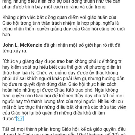
ràng, những điều kiện cho sự bất đồng thuận như thế cần
phải được trình bày một cách rõ ràng và cẩn trọng.
Khẳng định việc bất đồng quan điểm với giáo huấn của
Giáo hội trong tinh thần trách nhiệm là hợp pháp, nghĩa là
công nhận thẩm quyền giảng dạy của Giáo hội cũng có giới
hạn.
John L. McKenzie
đã ghi nhận một số giới hạn rõ rệt đã
từng xảy ra:
“Chức vụ giảng dạy được trao ban không phải để thống trị
hay kiểm soát sự hiểu biết của thế giới về phương diện tri
thức hay luân lý. Chức vụ giảng dạy được ủy thác không
phải để sai khiến người khác phải làm gì, nhưng hướng dẫn
họ đưa ra quyết định đúng đắn. Giáo hội thực hiện cách
hoàn hảo những gì được Chúa Kitô trao phó. Ngài không
trao quyền cho Giáo hội để trở nên thầy dạy cho tất cả mọi
người hay trở thành lương tâm của mọi người. Nhiều khi cứ
mãi nỗ lực thực thi những điều bất khả mà các thừa tác viên
của Giáo hội lại bỏ quên đi những điều khả dĩ làm
được.”
[27]
Tất cả mọi thành phần trong Giáo hội, kể cả giáo quyền, đều
được Lời Chúa soi sáng hướng dẫn (
Dei Verbum
, số 10), và