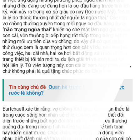
nhưng điều đáng sợ đúng hơn là sự đầu hàng trước tính ích
kỷ, vốn xảy ra trong xứ sở giàu có này (tức nước Mỹ), “có lẽ
là lý do thông thường nhất để người ta ngừa thai.” Các cặp
vợ chồng thường xuyên trong mối nguy cơ đầu hàng trước
“
não trạng ngừa thai
” khiến họ che mắt làm ngơ giá trị của
con cái, vốn thường bị xếp hạng rất thấp trong bảng liệt kê
những mối ưu tiên của vợ chồng; do vậy đã có quá nhiều
thứ được xem là quan trọng hơn con cái: ví dụ, nên làm hai
công việc, hai cái nhà, hai xe hơi, bất động sản mới, những
trang thiết bị tối tân mới ra, du lịch giải trí và sinh hoạt xã
hội liên lỷ. Từ viễn tượng này, con cái bị xem như gánh nặng,
chứ không phải là quà tặng chúc phúc do Chúa ban.
Tin cùng chủ đề
Quan hệ trước hôn nhân có được
rước lễ không?
Burtchaell xác tín rằng: vợ chồng Kitô giáo cần nhận thức là
trong cuộc sống hôn nhân sẻ chia của họ, họ cần biết đối
diện trước những bất ngờ đòi hỏi nơi họ – biết yêu thương
quảng đại trong những tình huống họ không thể tính toán
hay kiểm soát được. Chắc chắn, vợ chồng cần động viên
nhau, biết đánh giá và thừa nhận sự hiện diện của con cái có