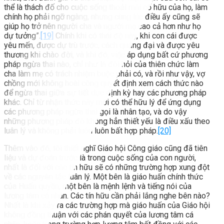
thể là thách đố cho cuộc sống thoải mái cố hữu của họ, làm
chính họ phải ngỡ ngàng, nhưng cùng lúc điều ấy cũng sẽ
giúp họ trở nên người cha và người mẹ cao cả hơn như họ
dự tưởng”.
[19]
Chính khi có thái độ này, khi con cái được
yêu mến, được dự trù trước, cách quảng đại và được yêu
thương khi chào đời, và khi đó, việc áp dụng bất cứ phương
pháp ngừa thai nào, chỉ như là đòi hỏi của thiên chức làm
cha làm mẹ có trách nhiệm buộc phải có, và rồi như vậy, vợ
chồng mới không hoài công quyết định xem cách thức nào
để ngừa thai giữa sự tiết dục định kỳ hay các phương pháp
khác. Chỉ từ nhận thức này mới có thể hữu lý để ứng dụng
các phương pháp ngừa thai gọi là nhân tạo, và do vậy
những phương pháp đó không hẳn thiết yếu là điều xấu theo
luân lý và không phải luôn luôn bất hợp pháp.
[20]
Thêm vào đó, tôi thiết nghĩ Giáo hội Công giáo cũng đã tiên
liệu và dự đoán trước là trong cuộc sống của con người,
nhất là đối với các tín hữu sẽ có những trường hợp xung đột
về các nguyên tắc luân lý. Một bên là giáo huấn chính thức
của Huấn quyền, một bên là mệnh lệnh và tiếng nói của
lương tâm cá nhân. Các tín hữu cần phải lắng nghe bên nào?
Nhất là khi xảy ra các trường hợp mà giáo huấn của Giáo hội
không đồng thuận với các phán quyết của lương tâm cá