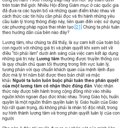
trên toàn thế giới. Nhiều Hội đồng Giám mục ở các quốc gia
đã đưa ra các tuyên bố và những quan điểm khác nhau về
cách thức các tín hữu cần phải đọc và thi hành những yêu
cầu luân lý trong thông điệp này, liên quan đến việc sử dụng
các phương pháp ngừa thai nhân tạo.
[21]
Chúng ta phải tuân
theo hướng dẫn của bên nào đây?
Lương tâm, như chúng ta đã thấy, là sự cam kết của toàn bộ
con người với những giá trị và phán quyết khi xem xét về
điều “tôi phải làm” dưới ánh sáng của việc cam kết áp dụng
những giá trị này.
Lương tâm
thường được truyền thống coi
là quy chuẩn chủ quan tối thượng trong lĩnh vực luân lý,
tương phản với quy chuẩn khách quan của mệnh lệnh đạo
đức mà lý trí nắm bắt được theo bản chất và mặc
khải.
Người ta luôn luôn buộc phải tuân theo phán quyết
của một lương tâm có nhận thức đúng đắn
. Việc nhận
thức này được tiến hành trong cộng đồng nhờ vào nhiều
nguồn khôn ngoan đạo đức khác nhau. Trong Giáo hội, huấn
quyền là một nguồn thẩm quyền luân lý. Giáo huấn của Giáo
hội rất quan trọng, dù không phải là nhân tố độc nhất, trong
sự hình thành lương tâm và trong phán quyết luân lý của con
người.