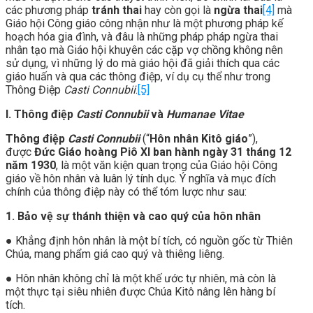
các phương pháp
tránh thai
hay còn gọi là
ngừa thai
[4]
mà
Giáo hội Công giáo công nhận như là một phương pháp kế
hoạch hóa gia đình, và đâu là những pháp pháp ngừa thai
nhân tạo mà Giáo hội khuyên các cặp vợ chồng không nên
sử dụng, vì những lý do mà giáo hội đã giải thích qua các
giáo huấn và qua các thông điệp, ví dụ cụ thể như trong
Thông Điệp
Casti Connubii
.
[5]
I. Thông điệp
Casti Connubii
và
Humanae Vitae
Thông điệp
Casti Connubii
(“
Hôn nhân Kitô giáo
”),
được
Đức Giáo hoàng Piô XI ban hành ngày 31 tháng 12
năm 1930
, là một văn kiện quan trọng của Giáo hội Công
giáo về hôn nhân và luân lý tính dục. Ý nghĩa và mục đích
chính của thông điệp này có thể tóm lược như sau:
1. Bảo vệ sự thánh thiện và cao quý của hôn nhân
● Khẳng định hôn nhân là một bí tích, có nguồn gốc từ Thiên
Chúa, mang phẩm giá cao quý và thiêng liêng.
● Hôn nhân không chỉ là một khế ước tự nhiên, mà còn là
một thực tại siêu nhiên được Chúa Kitô nâng lên hàng bí
tích.