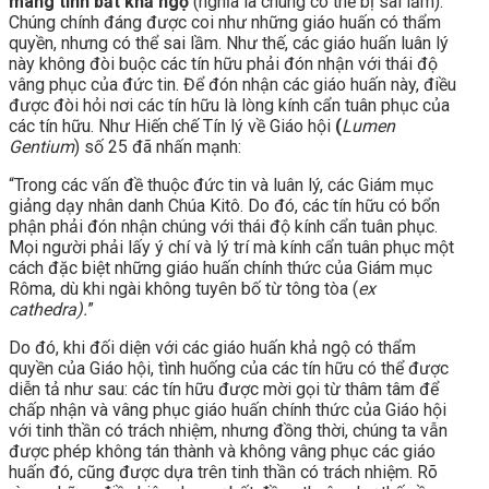
mang tính bất khả ngộ
(nghĩa là chúng có thể bị sai lầm).
Chúng chính đáng được coi như những giáo huấn có thẩm
quyền, nhưng có thể sai lầm. Như thế, các giáo huấn luân lý
này không đòi buộc các tín hữu phải đón nhận với thái độ
vâng phục của đức tin. Để đón nhận các giáo huấn này, điều
được đòi hỏi nơi các tín hữu là lòng kính cẩn tuân phục của
các tín hữu. Như Hiến chế Tín lý về Giáo hội
(
Lumen
Gentium
) số 25 đã nhấn mạnh:
“Trong các vấn đề thuộc đức tin và luân lý, các Giám mục
giảng dạy nhân danh Chúa Kitô. Do đó, các tín hữu có bổn
phận phải đón nhận chúng với thái độ kính cẩn tuân phục.
Mọi người phải lấy ý chí và lý trí mà kính cẩn tuân phục một
cách đặc biệt những giáo huấn chính thức của Giám mục
Rôma, dù khi ngài không tuyên bố từ tông tòa (
ex
cathedra).
”
Do đó, khi đối diện với các giáo huấn khả ngộ có thẩm
quyền của Giáo hội, tình huống của các tín hữu có thể được
diễn tả như sau: các tín hữu được mời gọi từ thâm tâm để
chấp nhận và vâng phục giáo huấn chính thức của Giáo hội
với tinh thần có trách nhiệm, nhưng đồng thời, chúng ta vẫn
được phép không tán thành và không vâng phục các giáo
huấn đó, cũng được dựa trên tinh thần có trách nhiệm. Rõ