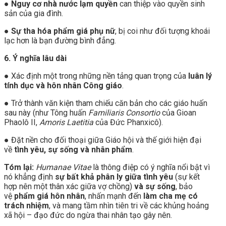
●
Nguy cơ nhà nước lạm quyền
can thiệp vào quyền sinh
sản của gia đình.
●
Sự tha hóa phẩm giá phụ nữ
, bị coi như đối tượng khoái
lạc hơn là bạn đường bình đẳng.
6. Ý nghĩa lâu dài
● Xác định một trong những nền tảng quan trọng của
luân lý
tính dục và hôn nhân Công giáo
.
● Trở thành văn kiện tham chiếu căn bản cho các giáo huấn
sau này (như Tông huấn
Familiaris Consortio
của Gioan
Phaolô II,
Amoris Laetitia
của Đức Phanxicô).
● Đặt nền cho đối thoại giữa Giáo hội và thế giới hiện đại
về
tình yêu, sự sống và nhân phẩm
.
Tóm lại:
Humanae Vitae
là thông điệp có ý nghĩa nổi bật vì
nó khẳng định
sự bất khả phân ly giữa tình yêu
(sự kết
hợp nên một thân xác giữa vợ chồng)
và sự sống
, bảo
vệ
phẩm giá hôn nhân
, nhấn mạnh đến
làm cha mẹ có
trách nhiệm
, và mang tầm nhìn tiên tri về các khủng hoảng
xã hội – đạo đức do ngừa thai nhân tạo gây nên.