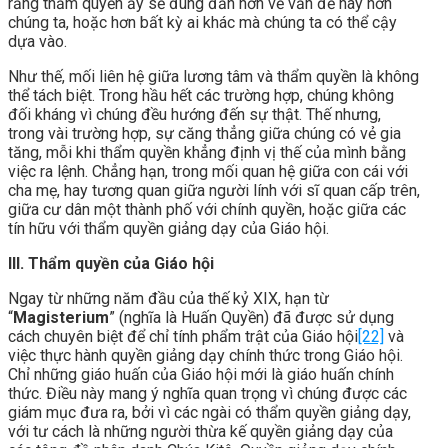
rằng thẩm quyền ấy sẽ đúng đắn hơn về vấn đề này hơn
chúng ta, hoặc hơn bất kỳ ai khác mà chúng ta có thể cậy
dựa vào.
Như thế, mối liên hệ giữa lương tâm và thẩm quyền là không
thể tách biệt. Trong hầu hết các trường hợp, chúng không
đối kháng vì chúng đều hướng đến sự thật. Thế nhưng,
trong vài trường hợp, sự căng thẳng giữa chúng có vẻ gia
tăng, mỗi khi thẩm quyền khẳng định vị thế của mình bằng
việc ra lệnh. Chẳng hạn, trong mối quan hệ giữa con cái với
cha mẹ, hay tương quan giữa người lính với sĩ quan cấp trên,
giữa cư dân một thành phố với chính quyền, hoặc giữa các
tín hữu với thẩm quyền giảng dạy của Giáo hội.
III. Thẩm quyền của Giáo hội
Ngay từ những năm đầu của thế kỷ XIX, hạn từ
“
Magisterium
” (nghĩa là Huấn Quyền) đã được sử dụng
cách chuyên biệt để chỉ tính phẩm trật của Giáo hội
[22]
và
việc thực hành quyền giảng dạy chính thức trong Giáo hội.
Chỉ những giáo huấn của Giáo hội mới là giáo huấn chính
thức. Điều này mang ý nghĩa quan trọng vì chúng được các
giám mục đưa ra, bởi vì các ngài có thẩm quyền giảng dạy,
với tư cách là những người thừa kế quyền giảng dạy của