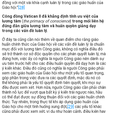
đồng với một vài khía cạnh luân lý trong các giáo huấn của
Giáo hội.”
[28]
Công đồng Vatican II đã khẳng định tính ưu việt của
lương tâm
(
the primacy of conscience
)
trong mối liên hệ
đúng đắn giữa lương tâm và huấn quyền giảng dạy
trong các vấn đề luân lý.
Ở đây ta cũng cần nói thêm về quan điểm cho rằng giáo
huấn chính thức của Giáo hội về các vấn đề luân lý là chuẩn
mực đối với lương tâm Công giáo, không có nghĩa điều đó
sẽ trở thành cơ sở độc quyền cho các phán quyết luân lý, mà
đúng hơn, việc ấy có nghĩa là người Công giáo nên dành sự
ưu tiên trước hết cho các điều huấn quyền đã dạy hơn là các
ý kiến khác. Điều đó cũng có nghĩa là người Công giáo phải
xem các giáo huấn của Giáo hội như một yếu tố quan trọng,
góp phần trong việc đưa ra các quyết định, mặc dù nó có
thể không phải là yếu tố quyết định tiên quyết, khi mọi sự
đều được xem xét. Hơn nữa, người Công giáo cần phải chân
thành nỗ lực để vượt qua bất kỳ ý kiến trái ngược nào, hầu
có thể đạt được sự đồng thuận đối với các giáo huấn chính
thức. Tuy nhiên, trong thực tế khi áp dụng giáo huấn của
Giáo hội cho một tình huống xung đột,
[29]
các yếu tố khác
cũng phải được xem xét, ví dụ như hoàn cảnh, điều kiện hay