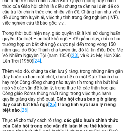
các tông đồ nhân danh Chúa Kitô. Quyền giảng dạy chính
thức của Giáo hội chính là điều chúng ta cần nại đến để có
câu trả lời chính thức cho nhiều vấn đề. Chẳng hạn như vấn
đề đồng tính luyến ái, việc thụ tinh trong ống nghiệm (IVF),
việc nghiên cứu tế bào gốc, v.v…
Trong thời buổi hiện nay, giáo quyền rất ít khi sử dụng huấn
quyền đặc biệt – ơn bất khả ngộ – để giảng dạy, chỉ có hai
trường hợp ơn bất khả ngộ được nại đến trong vòng 150
năm qua, do Đức Thánh cha tuyên tín, đó là: tín điều Đức Mẹ
Vô Nhiễm Nguyên Tội (năm 1854)
[23]
, và Đức Mẹ Hồn Xác
Lên Trời (1950)
[24]
.
Thêm vào đó, chúng ta cần lưu ý rằng, trong những năm gần
đây hoặc xa hơn một chút, chưa hề có một Đức Thánh cha
hay một Công đồng chung nào tuyên tín trong tính bất khả
ngộ về các vấn đề luân lý; trong thực tế, các thần học gia
Công giáo Rôma thống nhất rằng: trong việc thực hành
quyền giảng dạy phổ quát,
Giáo hội chưa bao giờ giảng
dạy cách bất khả ngộ
[25]
trong lĩnh vực luân lý riêng
biệt nào
.
[26]
Thực tế cho thấy cách rõ ràng,
các giáo huấn chính thức
của Giáo hội trong các vấn đề luân lý cụ thể không