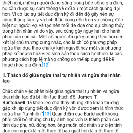
thiết nghĩ, những người đang sống trong bậc sống gia đình,
họ cần được sự cảm thông và đối xử một cách quảng đại
hơn. Vì có lúc sự tiết dục định kỳ đi đến độ gây nên sự
căng thẳng tâm lý và tinh thần cộng dồn trên vợ chồng, đặc
biệt nơi người vợ, và tạo nên mối đe dọa cho sự chung thủy
trong hôn nhân và do vậy, sau cùng gây nguy hại cho hạnh
phúc của con cái. Một số người đã gợi ý mong Giáo hội nên
xét lại chủ trương cứng nhắc, cho là chỉ có phương pháp
ngừa thai dựa theo chu kỳ kinh nguyệt hay một vài phương
pháp kế hoạch hóa việc sinh sản theo cách tự nhiên, là các
phương cách hợp lệ mà vợ chồng có thể áp dụng để kế
hoạch hóa gia đình.
[12]
II. Thách đố giữa ngừa thai tự nhiên và ngừa thai nhân
tạo
Chắc chắn việc phân biệt giữa ngừa thai tự nhiên và ngừa
thai nhân tạo đã bị liên tục thách đố.
James T.
Burtchaell
đã khéo léo cho thấy những khó khăn thường
gặp khi áp dụng tiết dục định kỳ vốn được xem là hình thức
ngừa thai “tự nhiên.”
[13]
Quan điểm của Burtchaell không
phải chối bỏ những chu kỳ sinh học vốn là thành phần của
tính dục phụ nữ; đúng hơn, ông muốn xác nhận sự kiện tính
dục con người là một thực tế bao quát hơn là một thực tế