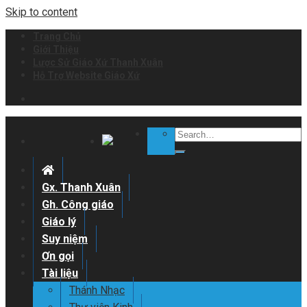
Skip to content
Trang Chủ
Giới Thiệu
Lược Sử Giáo Xứ Thanh Xuân
Hỗ Trợ Website Giáo Xứ
Gx. Thanh Xuân
Gh. Công giáo
Giáo lý
Suy niệm
Ơn gọi
Tài liệu
Thánh Nhạc