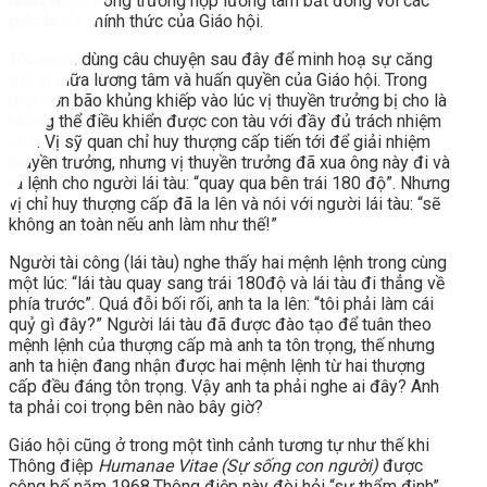
nhân, hoặc trong trường hợp lương tâm bất đồng với các
giáo huấn chính thức của Giáo hội.
Tôi muốn dùng câu chuyện sau đây để minh hoạ sự căng
thẳng giữa lương tâm và huấn quyền của Giáo hội. Trong
một cơn bão khủng khiếp vào lúc vị thuyền trưởng bị cho là
không thể điều khiển được con tàu với đầy đủ trách nhiệm
nữa. Vị sỹ quan chỉ huy thượng cấp tiến tới để giải nhiệm
thuyền trưởng, nhưng vị thuyền trưởng đã xua ông này đi và
ra lệnh cho người lái tàu: “quay qua bên trái 180 độ”. Nhưng
vị chỉ huy thượng cấp đã la lên và nói với người lái tàu: “sẽ
không an toàn nếu anh làm như thế!”
Người tài công (lái tàu) nghe thấy hai mệnh lệnh trong cùng
một lúc: “lái tàu quay sang trái 180độ và lái tàu đi thẳng về
phía trước”. Quá đỗi bối rối, anh ta la lên: “tôi phải làm cái
quỷ gì đây?” Người lái tàu đã được đào tạo để tuân theo
mệnh lệnh của thượng cấp mà anh ta tôn trọng, thế nhưng
anh ta hiện đang nhận được hai mệnh lệnh từ hai thượng
cấp đều đáng tôn trọng. Vậy anh ta phải nghe ai đây? Anh
ta phải coi trọng bên nào bây giờ?
Giáo hội cũng ở trong một tình cảnh tương tự như thế khi
Thông điệp
Humanae Vitae (Sự sống con người)
được
công bố năm 1968.Thông điệp này đòi hỏi “sự thẩm định”