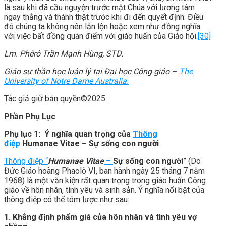
là sau khi đã cầu nguyện trước mặt Chúa với lương tâm
ngay thẳng và thành thật trước khi đi đến quyết định. Điều
đó chúng ta không nên lẫn lộn hoặc xem như đồng nghĩa
với việc bất đồng quan điểm với giáo huấn của Giáo hội.
[30]
Lm. Phêrô Trần Mạnh Hùng, STD.
Giáo sư thần học luân lý tại Đại học Công giáo –
The
University of Notre Dame Australia.
Tác giả giữ bản quyền©2025.
Phần Phụ Lục
Phụ lục 1
: Ý nghĩa quan trọng của
Thông
điệp
Humanae Vitae – Sự sống con người
Thông điệp
“
Humanae Vitae
–
Sự sống con người
” (Do
Đức Giáo hoàng Phaolô VI, ban hành ngày 25 tháng 7 năm
1968) là một văn kiện rất quan trọng trong giáo huấn Công
giáo về hôn nhân, tình yêu và sinh sản. Ý nghĩa nổi bật của
thông điệp có thể tóm lược như sau:
1. Khẳng định phẩm giá của hôn nhân và tình yêu vợ