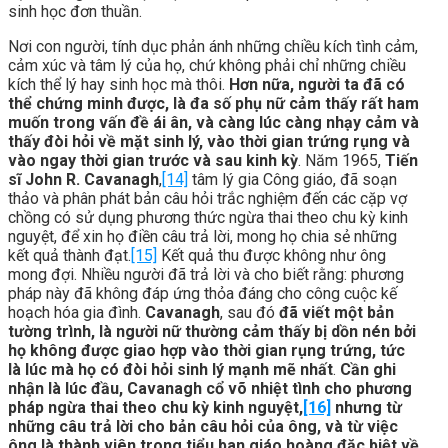
sinh học đơn thuần.
Nơi con người, tính dục phản ánh những chiều kích tình cảm,
cảm xúc và tâm lý của họ, chứ không phải chỉ những chiều
kích thể lý hay sinh học mà thôi.
Hơn nữa, người ta đã có
thể chứng minh được, là đa số phụ nữ cảm thấy rất ham
muốn trong vấn đề ái ân, và càng lúc càng nhạy cảm và
thấy đòi hỏi về mặt sinh lý, vào thời gian trứng rụng và
vào ngay thời gian trước và sau kinh kỳ
. Năm 1965,
Tiến
sĩ John R. Cavanagh
,
[14]
tâm lý gia Công giáo, đã soạn
thảo và phân phát bản câu hỏi trắc nghiệm đến các cặp vợ
chồng có sử dụng phương thức ngừa thai theo chu kỳ kinh
nguyệt, để xin họ điền câu trả lời, mong họ chia sẻ những
kết quả thành đạt.
[15]
Kết quả thu được không như ông
mong đợi. Nhiều người đã trả lời và cho biết rằng: phương
pháp này đã không đáp ứng thỏa đáng cho công cuộc kế
hoạch hóa gia đình.
Cavanagh
, sau đó
đã viết một bản
tường trình, là
người nữ thường cảm thấy bị dồn nén bởi
họ không được giao hợp vào thời gian rụng trứng, tức
là lúc mà họ có đòi hỏi sinh lý mạnh mẽ nhất
.
Cần ghi
nhận là lúc đầu, Cavanagh cổ võ nhiệt tình cho phương
pháp ngừa thai theo chu kỳ kinh nguyệt,
[16]
nhưng từ
những câu trả lời cho bản câu hỏi của ông, và từ việc
ông là thành viên trong tiểu ban giáo hoàng đặc biệt về