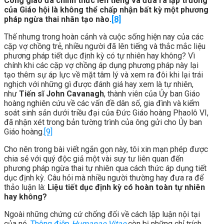
Công giáo đã chính thức lên tiếng và đưa ra lập trường
của Giáo hội là không thể chấp nhận bất kỳ một phương
pháp ngừa thai nhân tạo nào.
[8]
Thế nhưng trong hoàn cảnh và cuộc sống hiện nay của các
cặp vợ chồng trẻ, nhiều người đã lên tiếng và thắc mắc liệu
phương pháp tiết dục định kỳ có tự nhiên hay không? Vì
chính khi các cặp vợ chồng áp dụng phương pháp này lại
tạo thêm sự áp lực về mặt tâm lý và xem ra đôi khi lại trái
nghịch với những gì được đánh giá hay xem là tự nhiên,
như
Tiến sĩ John Cavanagh
, thành viên của Ủy ban Giáo
hoàng nghiên cứu về các vấn đề dân số, gia đình và kiểm
soát sinh sản dưới triều đại của Đức Giáo hoàng Phaolô VI,
đã nhận xét trong bản tường trình của ông gửi cho Ủy ban
Giáo hoàng.
[9]
Cho nên trong bài viết ngắn gọn này, tôi xin mạn phép được
chia sẻ với quý độc giả một vài suy tư liên quan đến
phương pháp ngừa thai tự nhiên qua cách thức áp dụng tiết
dục định kỳ. Câu hỏi mà nhiều người thường hay đưa ra để
thảo luận là:
Liệu tiết dục định kỳ có hoàn toàn tự nhiên
hay không?
Ngoài những chứng cứ chống đối về cách lập luận nội tại
của nó,
Thông điệp
Humanae Vitae
còn bị những chỉ trích