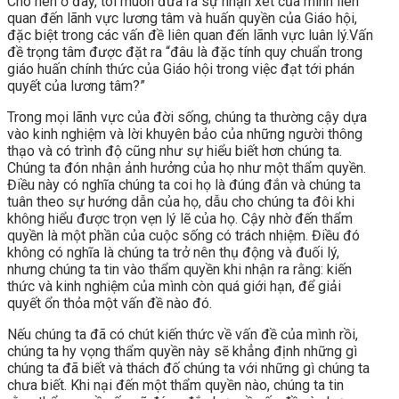
Cho nên ở đây, tôi muốn đưa ra sự nhận xét của mình liên
quan đến lãnh vực lương tâm và huấn quyền của Giáo hội,
đặc biệt trong các vấn đề liên quan đến lãnh vực luân lý.Vấn
đề trọng tâm được đặt ra “đâu là đặc tính quy chuẩn trong
giáo huấn chính thức của Giáo hội trong việc đạt tới phán
quyết của lương tâm?”
Trong mọi lãnh vực của đời sống, chúng ta thường cậy dựa
vào kinh nghiệm và lời khuyên bảo của những người thông
thạo và có trình độ cũng như sự hiểu biết hơn chúng ta.
Chúng ta đón nhận ảnh hưởng của họ như một thẩm quyền.
Điều này có nghĩa chúng ta coi họ là đúng đắn và chúng ta
tuân theo sự hướng dẫn của họ, dẫu cho chúng ta đôi khi
không hiểu được trọn vẹn lý lẽ của họ. Cậy nhờ đến thẩm
quyền là một phần của cuộc sống có trách nhiệm. Điều đó
không có nghĩa là chúng ta trở nên thụ động và đuối lý,
nhưng chúng ta tin vào thẩm quyền khi nhận ra rằng: kiến
thức và kinh nghiệm của mình còn quá giới hạn, để giải
quyết ổn thỏa một vấn đề nào đó.
Nếu chúng ta đã có chút kiến thức về vấn đề của mình rồi,
chúng ta hy vọng thẩm quyền này sẽ khẳng định những gì
chúng ta đã biết và thách đố chúng ta với những gì chúng ta
chưa biết. Khi nại đến một thẩm quyền nào, chúng ta tin