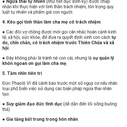
●
Ngừa thai tự nhiên
(như tiết dục định kỳ) được chấp
nhận khi thực hiện với tinh thần trách nhiệm, tôn trọng quy
luật tự nhiên và phẩm giá con người.
4. Kêu gọi tinh thần làm cha mẹ có trách nhiệm
● Các đôi vợ chồng được mời gọi cân nhắc hoàn cảnh kinh
tế, xã hội, sức khỏe, để đưa ra quyết định sinh con cách
tự
do, chín chắn, có trách nhiệm trước Thiên Chúa và xã
hội
.
● Đây không phải là tránh né con cái, nhưng là
sự quản lý
khôn ngoan ơn gọi làm cha mẹ
.
5. Tầm nhìn tiên tri
Đức Phaolô VI đã cảnh báo trước một số nguy cơ nếu nhân
loại phổ biến việc sử dụng các biện pháp ngừa thai nhân
tạo:
●
Suy giảm đạo đức tình dục
(dễ dẫn đến lối sống buông
thả).
●
Gia tăng bất trung trong hôn nhân
.