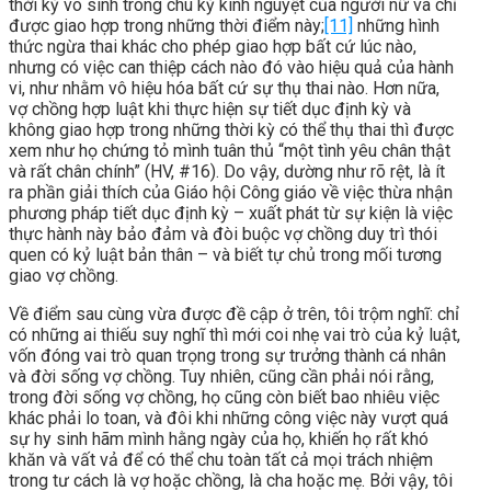
thời kỳ vô sinh trong chu kỳ kinh nguyệt của người nữ và chỉ
được giao hợp trong những thời điểm này;
[11]
những hình
thức ngừa thai khác cho phép giao hợp bất cứ lúc nào,
nhưng có việc can thiệp cách nào đó vào hiệu quả của hành
vi, như nhằm vô hiệu hóa bất cứ sự thụ thai nào. Hơn nữa,
vợ chồng hợp luật khi thực hiện sự tiết dục định kỳ và
không giao hợp trong những thời kỳ có thể thụ thai thì được
xem như họ chứng tỏ mình tuân thủ “một tình yêu chân thật
và rất chân chính” (HV, #16). Do vậy, dường như rõ rệt, là ít
ra phần giải thích của Giáo hội Công giáo về việc thừa nhận
phương pháp tiết dục định kỳ – xuất phát từ sự kiện là việc
thực hành này bảo đảm và đòi buộc vợ chồng duy trì thói
quen có kỷ luật bản thân – và biết tự chủ trong mối tương
giao vợ chồng.
Về điểm sau cùng vừa được đề cập ở trên, tôi trộm nghĩ: chỉ
có những ai thiếu suy nghĩ thì mới coi nhẹ vai trò của kỷ luật,
vốn đóng vai trò quan trọng trong sự trưởng thành cá nhân
và đời sống vợ chồng. Tuy nhiên, cũng cần phải nói rằng,
trong đời sống vợ chồng, họ cũng còn biết bao nhiêu việc
khác phải lo toan, và đôi khi những công việc này vượt quá
sự hy sinh hãm mình hằng ngày của họ, khiến họ rất khó
khăn và vất vả để có thể chu toàn tất cả mọi trách nhiệm
trong tư cách là vợ hoặc chồng, là cha hoặc mẹ. Bởi vậy, tôi