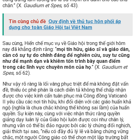
chăn.” (X.
Gaudium et Spes
, số 43).
Tin cùng chủ đề
Quy định về thủ tục hôn phối áp
dụng cho toàn Giáo Hội tại Việt Nam
Sau cùng, Hiến chế mục vụ về Giáo hội trong thế giới hôm
nay đã khẳng định rằng: “
mọi tín hữu, giáo sĩ và giáo dân,
cần có sự tự do chính đáng để nghiên cứu, suy tư cũng
như để mạnh dạn và khiêm tốn trình bày quan điểm
trong các lĩnh vực chuyên môn của họ
.” (X.
Gaudium et
Spes
, số 62).
Như vậy rõ ràng là lối vâng phục triệt để mà không đặt vấn
đề, thiếu óc phê phán là cách diễn tả không thể chấp nhận
được cho việc kính cẩn tuân phục mà Công đồng Vaticanô
II yêu cầu các nơi tín hữu, khi đối diện với các giáo huấn khả
ngộ (nghĩa là chưa chắc không thể không sai lầm) của huấn
quyền. Sự kiện này, cùng với việc nhận thức rằng quyền
giảng dạy luân lý của Giáo hội luôn được coi như chân lý,
nhưng vẫn có thể bị đảo ngược bởi các lý chứng đối nghịch,
giải thích tại sao, “nếu có đầy đủ lý lẽ và bằng chứng vững
chắc, một người Công giáo có thể chọn một lập trường bất