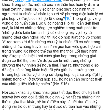
khác. Trong số đó, một số các nhà thần học luân lý đưa ra
nhận xét như sau: liệu việc phân biệt giữa các hình thức
ngừa thai tự nhiên và nhân tạo xét về phương diện luân lý có
phù hợp và được coi là hợp lệ không?
[10]
Thông điệp vang
vọng giáo huấn của Đức Giáo hoàng Piô XII, dẫn đến hiệu
quả, là khi có những động lực nghiêm trọng xuất phát từ
“những điều kiện tâm sinh lý của chồng hay vợ, hay từ
những điều kiện ngoại lai,” thì lúc đó hợp luật cho vợ chồng
“được xem xét đến những chu kỳ tự nhiên đã có sẵn trong
những chức năng truyền sinh” và giới hạn việc giao hợp chỉ
trong những lúc không thể thụ thai mà thôi. Lối thực hành
này, được phân biệt khỏi cách giao hợp trong những giai
đoạn có thể thụ thai. Và được coi là một trong những
phương thế tự nhiên để ngừa thai. Thật ra, như thông điệp
đề cập, có những khác biệt tất yếu giữa hai trường hợp:
trường hợp trước, vợ chồng sử dụng hợp luật, sự xếp đặt tự
nhiên; trong khi ở trường hợp sau, họ ngăn cản sự phát triển
của những tiến trình tự nhiên.” (HV, #16)
Nói cách khác, sự khác nhau giữa tiết dục theo chu kỳ kinh
nguyệt hay còn gọi là tiết dục định kỳ, và tất cả những hình
thức ngừa thai khác, hệ tại ở điểm này: là tiết dục định kỳ
đóng vai trò quan trọng hay là được ưu tiên hơn vào những