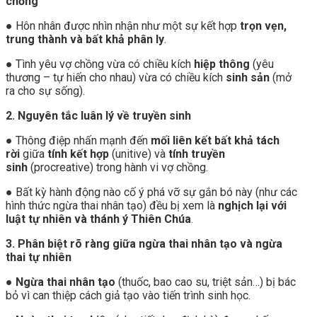
chồng
● Hôn nhân được nhìn nhận như một sự kết hợp
trọn vẹn,
trung thành và bất khả phân ly
.
● Tình yêu vợ chồng vừa có chiều kích
hiệp thông
(yêu
thương – tự hiến cho nhau) vừa có chiều kích
sinh sản
(mở
ra cho sự sống).
2. Nguyên tắc luân lý về truyền sinh
● Thông điệp nhấn mạnh đến
mối liên kết bất khả tách
rời
giữa
tính kết hợp
(unitive) và
tính truyền
sinh
(procreative) trong hành vi vợ chồng.
● Bất kỳ hành động nào cố ý phá vỡ sự gắn bó này (như các
hình thức ngừa thai nhân tạo) đều bị xem là
nghịch lại với
luật tự nhiên và thánh ý Thiên Chúa
.
3. Phân biệt rõ ràng giữa ngừa thai nhân tạo và ngừa
thai tự nhiên
●
Ngừa thai nhân tạo
(thuốc, bao cao su, triệt sản…) bị bác
bỏ vì can thiệp cách giả tạo vào tiến trình sinh học.