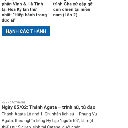
phận Vinh & Hà Tĩnh
trình Cha xứ gặp gỡ
tại Hoa Kỳ lần thứ
con chiên tại miền
nhất: “Hiệp hành trong
nam (Lần 2)
đức ái”
HẠNH CÁC THÁNH
HẠNH CÁC THÁNH
Ngày 05/02: Thánh Agata – trinh nữ, tử đạo
Thánh Agata Lễ nhớ 1. Ghi nhận lịch sử – Phụng Vụ
Agata, theo nghĩa tiếng Hy Lạp “người tốt”, là một
thiếu nữ Sicilien, sinh tại Catane, dưới chân...