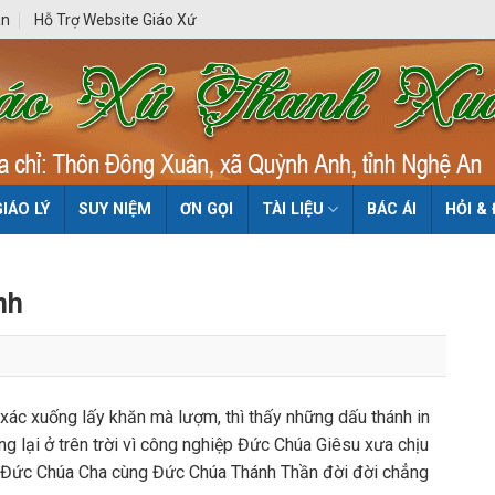
ân
Hỗ Trợ Website Giáo Xứ
GIÁO LÝ
SUY NIỆM
ƠN GỌI
TÀI LIỆU
BÁC ÁI
HỎI &
nh
ác xuống lấy khăn mà lượm, thì thấy những dấu thánh in
g lại ở trên trời vì công nghiệp Đức Chúa Giêsu xưa chịu
ng Đức Chúa Cha cùng Đức Chúa Thánh Thần đời đời chẳng