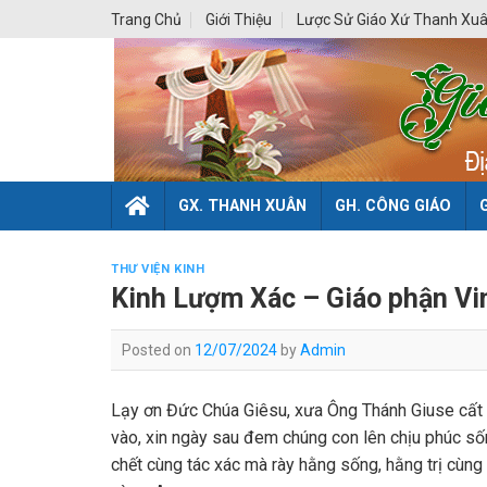
Skip
Trang Chủ
Giới Thiệu
Lược Sử Giáo Xứ Thanh Xu
to
content
GX. THANH XUÂN
GH. CÔNG GIÁO
THƯ VIỆN KINH
Kinh Lượm Xác – Giáo phận Vi
Posted on
12/07/2024
by
Admin
Lạy ơn Đức Chúa Giêsu, xưa Ông Thánh Giuse cất x
vào, xin ngày sau đem chúng con lên chịu phúc sốn
chết cùng tác xác mà rày hằng sống, hằng trị cù