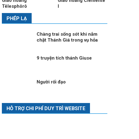
Giáo hoàng
Giáo hoàng Clêmentê
Têlesphôrô
I
PHÉP LẠ
Chàng trai sống sót khi nắm
chặt Thánh Giá trong vụ hỏa
hoạn tại Thụy Sĩ
9 truyện tích thánh Giuse
Người rối đạo
HỖ TRỢ CHI PHÍ DUY TRÌ WEBSITE