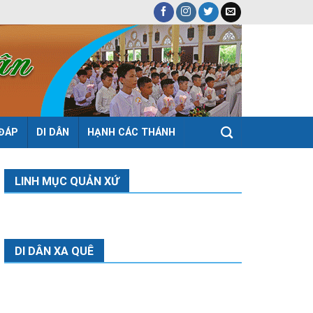
 ĐÁP
DI DÂN
HẠNH CÁC THÁNH
LINH MỤC QUẢN XỨ
DI DÂN XA QUÊ