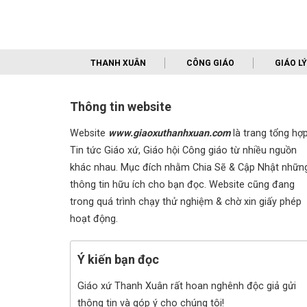
THANH XUÂN
CÔNG GIÁO
GIÁO LÝ
Thông tin website
Website
www.giaoxuthanhxuan.com
là trang tổng hợ
Tin tức Giáo xứ, Giáo hội Công giáo từ nhiều nguồn
khác nhau. Mục đích nhằm Chia Sẽ & Cập Nhật nhữn
thông tin hữu ích cho bạn đọc. Website cũng đang
trong quá trình chạy thử nghiệm & chờ xin giấy phép
hoạt động.
Ý kiến bạn đọc
Giáo xứ Thanh Xuân rất hoan nghênh độc giả gửi
thông tin và góp ý cho chúng tôi!