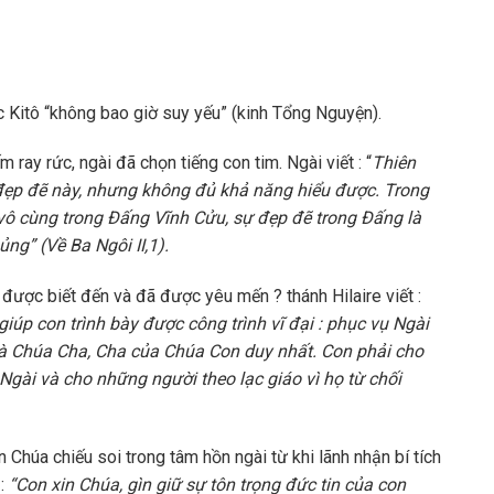
c Kitô “không bao giờ suy yếu” (kinh Tổng Nguyện).
 ray rức, ngài đã chọn tiếng con tim. Ngài viết : “
Thiên
ẹp đẽ này, nhưng không đủ khả năng hiểu được. Trong
ô cùng trong Đấng Vĩnh Cửu, sự đẹp đẽ trong Đấng là
ng” (Về Ba Ngôi II,1).
 được biết đến và đã được yêu mến ? thánh Hilaire viết :
p con trình bày được công trình vĩ đại : phục vụ Ngài
 là Chúa Cha, Cha của Chúa Con duy nhất. Con phải cho
 Ngài và cho những người theo lạc giáo vì họ từ chối
 Chúa chiếu soi trong tâm hồn ngài từ khi lãnh nhận bí tích
 :
“Con xin Chúa, gìn giữ sự tôn trọng đức tin của con