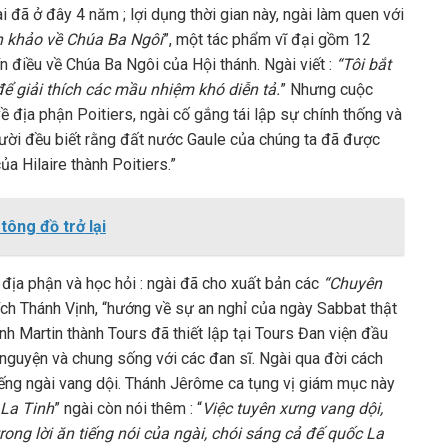
i đã ở đây 4 năm ; lợi dụng thời gian này, ngài làm quen với
 khảo về Chúa Ba Ngôi
”, một tác phẩm vĩ đại gồm 12
ín điều về Chúa Ba Ngôi của Hội thánh. Ngài viết :
“Tôi bắt
ể giải thích các mầu nhiệm khó diễn tả.
” Nhưng cuộc
ề địa phận Poitiers, ngài cố gắng tái lập sự chính thống và
người đều biết rằng đất nước Gaule của chúng ta đã được
ủa Hilaire thành Poitiers.”
ông đồ trở lại
địa phận và học hỏi : ngài đã cho xuất bản các
“Chuyên
thích Thánh Vịnh, “hướng về sự an nghỉ của ngày Sabbat thật
nh Martin thành Tours đã thiết lập tại Tours Đan viện đầu
 nguyện và chung sống với các đan sĩ. Ngài qua đời cách
iếng ngài vang dội. Thánh Jêrôme ca tụng vị giám mục này
 La Tinh
” ngài còn nói thêm : “
Việc tuyên xưng vang dội,
rong lời ăn tiếng nói của ngài, chói sáng cả đế quốc La