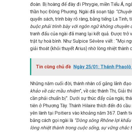
đoàn. Bị hoàng đế đày đi Phrygie, miền Tiểu Á, ngà
thần học Đông Phương. Ngài đã soạn tập
“Chuyên
quyển sách, trình bày rõ ràng, bằng tiếng La Tinh, t
buộc phải trình bày với ngôn ngữ không chuyên đ
tranh đấu của ngài đã mang lại kết quả. Được trở v
trật tự hoà bình. Như Sulpice Sévère viết : “Mọi 
giải thoát (khỏi thuyết Arius) nhờ lòng nhiệt thành c
Tin cùng chủ đề
Ngày 25/01: Thánh Phaolô t
Những năm cuối đời, thánh nhân cố gắng lãnh đạo 
khảo về các mầu nhiệm
”, về các thánh Thi, Giải 
cần phải chuẩn bị”. Dưới sự thúc đẩy của ngài, thá
tiên ở Phương Tây. Thánh Hilaire thích đến đó cầu
yên lành tại Poitiers vào khoảng năm 367. Danh t
bằng cách gọi ngài là
“Dòng sông Rhône lợi khẩu
lòng nhiệt thành trong cuộc sống, sự vững chắc t