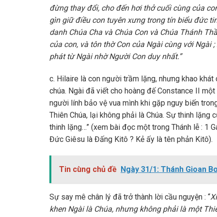
đừng thay đổi, cho đến hơi thở cuối cùng của c
gìn giữ điều con tuyên xưng trong tín biểu đức tin
danh Chúa Cha và Chúa Con và Chúa Thánh Thần
của con, và tôn thờ Con của Ngài cùng với Ngài
phát từ Ngài nhờ Người Con duy nhất.”
c. Hilaire là con người trầm lặng, nhưng khao khát
chúa. Ngài đã viết cho hoàng đế Constance II một
người lính bảo vệ vua mình khi gặp nguy biến trong
Thiên Chúa, lại không phải là Chúa. Sự thinh lặng 
thinh lặng…” (xem bài đọc một trong Thánh lễ : 1 Ga
Đức Giêsu là Đấng Kitô ? Kẻ ấy là tên phản Kitô).
Tin cùng chủ đề
Ngày 31/1: Thánh Gioan B
Sự say mê chân lý đã trở thành lời cầu nguyện : “
X
khen Ngài là Chúa, nhưng không phải là một Thi