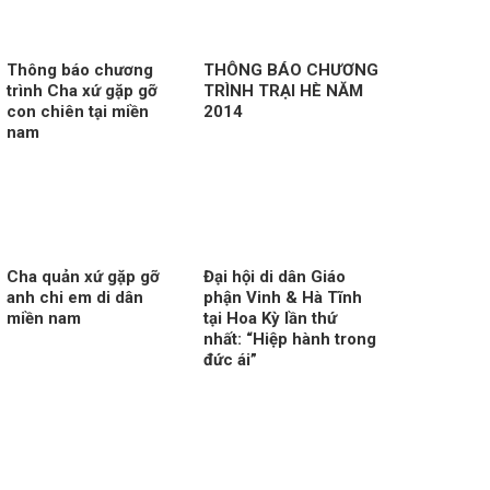
Thông báo chương
THÔNG BÁO CHƯƠNG
trình Cha xứ gặp gỡ
TRÌNH TRẠI HÈ NĂM
con chiên tại miền
2014
nam
Cha quản xứ gặp gỡ
Đại hội di dân Giáo
anh chi em di dân
phận Vinh & Hà Tĩnh
miền nam
tại Hoa Kỳ lần thứ
nhất: “Hiệp hành trong
đức ái”