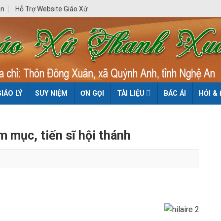
ân
Hỗ Trợ Website Giáo Xứ
GIÁO LÝ
SUY NIỆM
ƠN GỌI
TÀI LIỆU
BÁC ÁI
HỎI &
m mục, tiến sĩ hội thánh