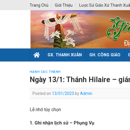
Skip
Trang Chủ
Giới Thiệu
Lược Sử Giáo Xứ Thanh Xu
to
content
GX. THANH XUÂN
GH. CÔNG GIÁO
HẠNH CÁC THÁNH
Ngày 13/1: Thánh Hilaire – giá
Posted on
13/01/2023
by
Admin
Lễ nhớ tùy chọn
1. Ghi nhận lịch sử – Phụng Vụ