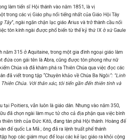
ng làm tiến sĩ Hội thánh vào năm 1851, là vị
ột trong các vị Giáo phụ nổi tiếng nhất của Giáo Hội Tây
g Tây
”, ngài ngăn chận lạc giáo Arius và trở thành cầu nối
c tôn kính ngài được phổ biến từ thế kỷ thứ IX ở xứ Gaule
h năm 315 ở Aquitaine, trong một gia đình ngoại giáo làm
ột đứa con gái tên là Abra, cũng được tôn phong như nữ
ìm kiếm Chúa và đã khám phá ra Thiên Chúa qua việc đọc các
hân đã viết trong tập “Chuyên khảo về Chúa Ba Ngôi
”: “Linh
iên Chúa. Với thân xác, tôi tiến gần đến thiên tính và
u tại Poitiers, vẫn luôn là giáo dân. Nhưng vào năm 350,
hữu đã chọn ngài làm mục tử cho cả địa phận qua việc bình
n thiên tính của Đức Kitô, đang tàn phá Hội thánh. Hoàng đế
toàn đế quốc La Mã ; ông đã ra lệnh truất phế thánh
 tập họp các giám mục để loại các kẻ lạc giáo ra khỏi cộng