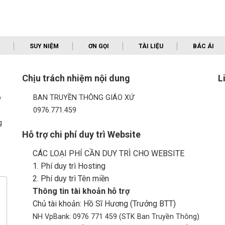
SUY NIỆM
ƠN GỌI
TÀI LIỆU
BÁC ÁI
Chịu trách nhiệm nội dung
L
p
BAN TRUYỀN THÔNG GIÁO XỨ
0976.771.459
g
Hỗ trợ chi phí duy trì Website
CÁC LOẠI PHÍ CẦN DUY TRÌ CHO WEBSITE
1. Phí duy trì Hosting
2. Phí duy trì Tên miền
Thông tin tài khoản hỗ trợ
Chủ tài khoản: Hồ Sĩ Hương (Trưởng BTT)
NH VpBank: 0976 771 459 (STK Ban Truyền Thông)