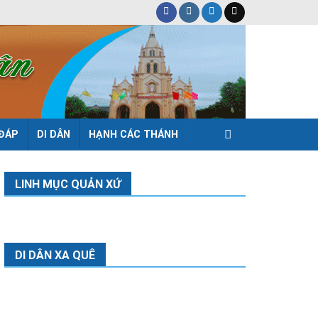
 ĐÁP
DI DÂN
HẠNH CÁC THÁNH
LINH MỤC QUẢN XỨ
DI DÂN XA QUÊ