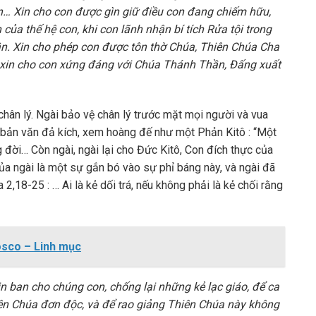
on… Xin cho con được gìn giữ điều con đang chiếm hữu,
 của thế hệ con, khi con lãnh nhận bí tích Rửa tội trong
. Xin cho phép con được tôn thờ Chúa, Thiên Chúa Cha
 ; xin cho con xứng đáng với Chúa Thánh Thần, Đấng xuất
 chân lý. Ngài bảo vệ chân lý trước mặt mọi người và vua
 bản văn đả kích, xem hoàng đế như một Phản Kitô : “Một
 đời… Còn ngài, ngài lại cho Đức Kitô, Con đích thực của
của ngài là một sự gắn bó vào sự phỉ báng này, và ngài đã
 2,18-25 : … Ai là kẻ dối trá, nếu không phải là kẻ chối rằng
osco – Linh mục
in ban cho chúng con, chống lại những kẻ lạc giáo, để ca
ên Chúa đơn độc, và để rao giảng Thiên Chúa này không