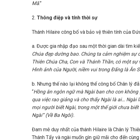
Mã
.”
2.
Thông điệp và tính thời sự
Thánh Hilaire công bố và bảo vệ thiên tính của Đứ
a. Được gia nhập đạo sau một thời gian dài tìm kiếm
Chúa đẹp dường bao. Chúng ta cảm nghiệm sự đ
Thiên Chúa Cha, Con và Thánh Thần, có một sự v
Hình ảnh của Người, niềm vui trong Đấng là Ân Sủ
b. Nhưng thế nào lại không thể công bố Chân lý đã
“
Hồng ân ngôn ngữ mà Ngài ban cho con không giú
qua việc rao giảng và cho thấy Ngài là ai… Ngài
mọi người biết Ngài, trong một thế giới chưa biết
Ngài” (Về Ba Ngôi).
Đam mê duy nhất của thánh Hilaire là Chân lý Thiên
Thánh Tẩy và ngài muốn gìn giữ mãi cho đến cùng