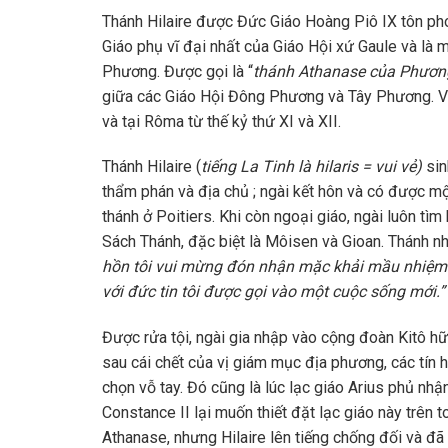
Thánh Hilaire được Đức Giáo Hoàng Piô IX tôn pho
Giáo phụ vĩ đại nhất của Giáo Hội xứ Gaule và là m
Phương. Được gọi là “
thánh Athanase của Phươn
giữa các Giáo Hội Đông Phương và Tây Phương. Việ
và tại Rôma từ thế kỷ thứ XI và XII.
Thánh Hilaire (
tiếng La Tinh là hilaris = vui vẻ)
sin
thẩm phán và địa chủ ; ngài kết hôn và có được m
thánh ở Poitiers. Khi còn ngoại giáo, ngài luôn t
Sách Thánh, đặc biệt là Môisen và Gioan. Thánh n
hồn tôi vui mừng đón nhận mặc khải mầu nhiệm Th
với đức tin tôi được gọi vào một cuộc sống mới.”
Được rửa tội, ngài gia nhập vào cộng đoàn Kitô hữ
sau cái chết của vị giám mục địa phương, các tín 
chọn vỗ tay. Đó cũng là lúc lạc giáo Arius phủ nhậ
Constance II lại muốn thiết đặt lạc giáo này trên 
Athanase, nhưng Hilaire lên tiếng chống đối và đã