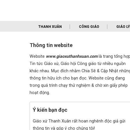
THANH XUÂN
CÔNG GIÁO
GIÁO LÝ
Thông tin website
Website
www.giaoxuthanhxuan.com
là trang tổng hợ
Tin tức Giáo xứ, Giáo hội Công giáo từ nhiều nguồn
khác nhau. Mục đích nhằm Chia Sẽ & Cập Nhật nhữn
thông tin hữu ích cho bạn đọc. Website cũng đang
trong quá trình chạy thử nghiệm & chờ xin giấy phép
hoạt động.
Ý kiến bạn đọc
Giáo xứ Thanh Xuân rất hoan nghênh độc giả gửi
thông tin và góp ý cho chúng tôi!