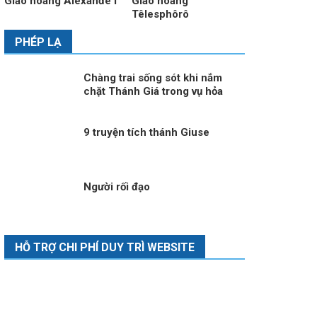
Giáo hoàng Alexanđê I
Giáo hoàng
Têlesphôrô
PHÉP LẠ
Chàng trai sống sót khi nắm
chặt Thánh Giá trong vụ hỏa
hoạn tại Thụy Sĩ
9 truyện tích thánh Giuse
Người rối đạo
HỖ TRỢ CHI PHÍ DUY TRÌ WEBSITE