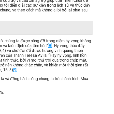
ơn cứu độ và cầu xin sự trợ giúp của Thiên Chúa để
tôi diễn giải các sự kiện trong lịch sử và thúc đẩy
 chung, và theo cách mà không ai bị bỏ lại phía sau
itô, chúng ta được nâng đỡ trong niềm hy vọng không
n và kiên định của tâm hồn”
[8]
. Hy vọng thúc đẩy
2,4) và chờ đợi để được hưởng vinh quang thiên
ện của Thánh Têrêsa Avila: “Hãy hy vọng, linh hồn
t tỉnh thức, bởi vì mọi thứ trôi qua trong chớp mắt,
rở nên không chắc chắn, và khiến một thời gian rất
a
, 15, 3)
[9]
.
ta và đồng hành cùng chúng ta trên hành trình Mùa
5,