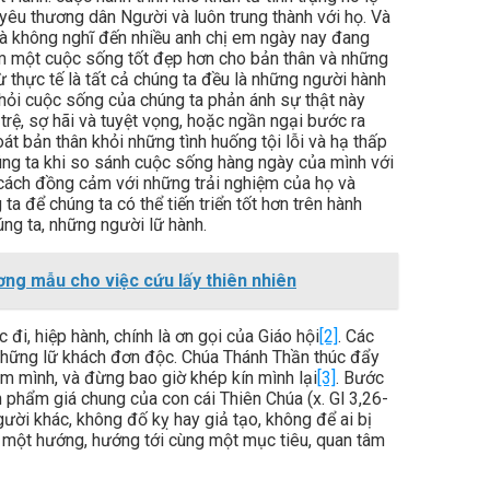
u thương dân Người và luôn trung thành với họ. Và
à không nghĩ đến nhiều anh chị em ngày nay đang
ếm một cuộc sống tốt đẹp hơn cho bản thân và những
ừ thực tế là tất cả chúng ta đều là những người hành
hỏi cuộc sống của chúng ta phản ánh sự thật này
 trệ, sợ hãi và tuyệt vọng, hoặc ngần ngại bước ra
át bản thân khỏi những tình huống tội lỗi và hạ thấp
úng ta khi so sánh cuộc sống hàng ngày của mình với
cách đồng cảm với những trải nghiệm của họ và
 để chúng ta có thể tiến triển tốt hơn trên hành
úng ta, những người lữ hành.
ng mẫu cho việc cứu lấy thiên nhiên
 đi, hiệp hành, chính là ơn gọi của Giáo hội
[2]
. Các
những lữ khách đơn độc. Chúa Thánh Thần thúc đẩy
em mình, và đừng bao giờ khép kín mình lại
[3]
. Bước
 phẩm giá chung của con cái Thiên Chúa (x. Gl 3,26-
gười khác, không đố kỵ hay giả tạo, không để ai bị
về một hướng, hướng tới cùng một mục tiêu, quan tâm