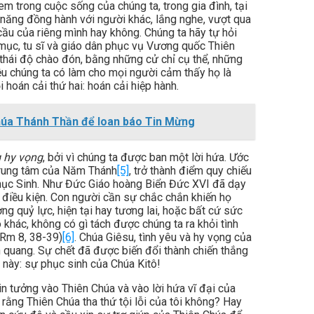
 trong cuộc sống của chúng ta, trong gia đình, tại
hả năng đồng hành với người khác, lắng nghe, vượt qua
ầu của riêng mình hay không. Chúng ta hãy tự hỏi
h mục, tu sĩ và giáo dân phục vụ Vương quốc Thiên
 thái độ chào đón, bằng những cử chỉ cụ thể, những
ệu chúng ta có làm cho mọi người cảm thấy họ là
ọi hoán cải thứ hai: hoán cải hiệp hành.
Chúa Thánh Thần để loan báo Tin Mừng
g hy vọng
, bởi vì chúng ta được ban một lời hứa. Ước
 trung tâm của Năm Thánh
[5]
, trở thành điểm quy chiếu
hục Sinh. Như Đức Giáo hoàng Biển Đức XVI đã dạy
ô điều kiện. Con người cần sự chắc chắn khiến họ
ng quỷ lực, hiện tại hay tương lai, hoặc bất cứ sức
 khác, không có gì tách được chúng ta ra khỏi tình
(Rm 8, 38-39)
[6]
. Chúa Giêsu, tình yêu và hy vọng của
nh quang. Sự chết đã được biến đổi thành chiến thắng
 này: sự phục sinh của Chúa Kitô!
 tin tưởng vào Thiên Chúa và vào lời hứa vĩ đại của
 rằng Thiên Chúa tha thứ tội lỗi của tôi không? Hay