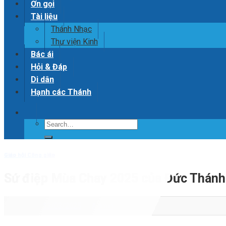
Ơn gọi
Tài liệu
Thánh Nhạc
Thư viện Kinh
Bác ái
Hỏi & Đáp
Di dân
Hạnh các Thánh
Giáo hội Công giáo
Sứ điệp Mùa Chay 2025 của Đức Thánh
Posted on
13/03/2025
by
Admin