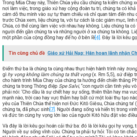
Trong Mùa Chay này, Thiên Chúa yêu cầu chúng ta kiểm chứng xem
nơi làm việc, trong giáo xứ hay cộng đoàn tu trì, chúng ta có k
cám dỗ thu mình vào sự tự tham chiếu và chỉ quan tâm đến nhu c
trước Chúa xem, liệu chúng ta, với tư cách là các giám mục, lin
Chúa, có thể cùng làm việc với nhau hay không. Liệu chúng ta có
người đến gần chúng ta và những người ở xa chúng ta không. Li
một phần của cộng đồng hay để họ ở bên lề
[4]
. Đây là lời kêu g
Tin cùng chủ đề
Giáo xứ Hải Nạp: Hân hoan lãnh nhận 
Điểm thứ ba là chúng ta cùng nhau thực hiện hành trình này
tron
gì
hy vọng không làm chúng ta thất vọng
(x. Rm 5,5), sứ điệp
cho hành trình Mùa Chay của chúng ta hướng đến chiến thắng P
chúng ta trong Thông điệp
Spe Salvi
, “con người cần tình yêu v
phải nói: ‘Cho dầu là sự chết hay sự sống, thiên thần hay ma vươ
mạnh nào, trời cao hay vực thẳm hay bất cứ một loài thụ tạo nào
yêu của Thiên Chúa thể hiện nơi Đức Kitô Giêsu, Chúa chúng ta’ 
chúng ta, đã phục sinh
[7]
. Người đang sống và hiển trị trong vi
và đức tin cùng hy vọng lớn lao của người Kitô hữu đặt vào điều
Và đây là lời kêu gọi hoán cải thứ ba: đó là lời kêu gọi hy vọng,
Người về sự sống vĩnh cửu. Chúng ta phải tự hỏi: Tôi có tin chắc