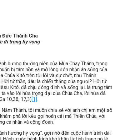
a Đức Thánh Cha
 đi trong hy vọng
 hành hương thường niên của Mùa Chay Thánh, trong
a chuẩn bị tâm hồn và mở lòng đón nhận ân sủng của
 Chúa Kitô trên tội lỗi và sự chết, như Thánh
! Hỡi tử thần, đâu là chiến thắng của ngươi? Hỡi tử
êsu Kitô, đã chịu đóng đinh và sống lại, là trung tâm
ta vào lời hứa trọng đại của Chúa Cha, lời hứa đã
Ga 10,28; 17,3)
[1]
.
a Năm Thánh, tôi muốn chia sẻ với anh chị em một số
 khám phá lời kêu gọi hoán cải mà Thiên Chúa, với
ững cá nhân và cộng đoàn.
nh hương hy vọng”, gợi nhớ đến cuộc hành trình dài
 Hành: cuộc hành trình khó khăn từ tình trạng nô lệ