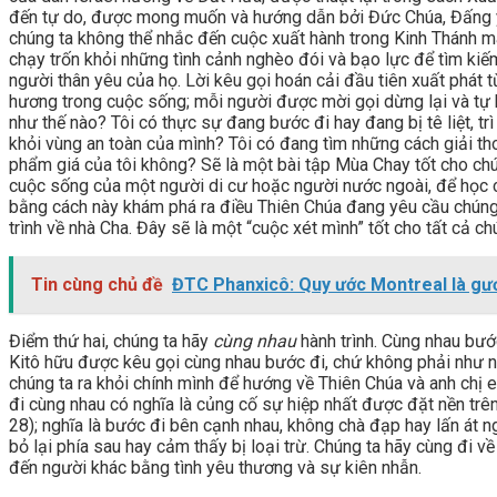
đến tự do, được mong muốn và hướng dẫn bởi Đức Chúa, Đấng yê
chúng ta không thể nhắc đến cuộc xuất hành trong Kinh Thánh m
chạy trốn khỏi những tình cảnh nghèo đói và bạo lực để tìm ki
người thân yêu của họ. Lời kêu gọi hoán cải đầu tiên xuất phát t
hương trong cuộc sống; mỗi người được mời gọi dừng lại và tự 
như thế nào? Tôi có thực sự đang bước đi hay đang bị tê liệt, trì
khỏi vùng an toàn của mình? Tôi có đang tìm những cách giải tho
phẩm giá của tôi không? Sẽ là một bài tập Mùa Chay tốt cho ch
cuộc sống của một người di cư hoặc người nước ngoài, để học 
bằng cách này khám phá ra điều Thiên Chúa đang yêu cầu chúng ta
trình về nhà Cha. Đây sẽ là một “cuộc xét mình” tốt cho tất cả ch
Tin cùng chủ đề
ĐTC Phanxicô: Quy ước Montreal là gươ
Điểm thứ hai, chúng ta hãy
cùng nhau
hành trình. Cùng nhau bước
Kitô hữu được kêu gọi cùng nhau bước đi, chứ không phải như 
chúng ta ra khỏi chính mình để hướng về Thiên Chúa và anh chị 
đi cùng nhau có nghĩa là củng cố sự hiệp nhất được đặt nền trên
28); nghĩa là bước đi bên cạnh nhau, không chà đạp hay lấn át n
bỏ lại phía sau hay cảm thấy bị loại trừ. Chúng ta hãy cùng đi 
đến người khác bằng tình yêu thương và sự kiên nhẫn.