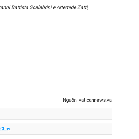
nni Battista Scalabrini e Artemide Zatti
,
Nguồn: vaticannews.va
 Chay
.