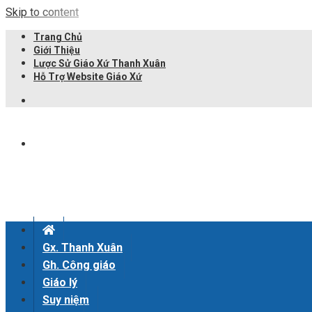
Skip to content
Trang Chủ
Giới Thiệu
Lược Sử Giáo Xứ Thanh Xuân
Hỗ Trợ Website Giáo Xứ
Gx. Thanh Xuân
Gh. Công giáo
Giáo lý
Suy niệm