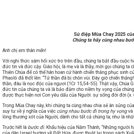
Sứ điệp Mùa Chay 2025 củ
Chúng ta hãy cùng nhau bước
Anh chị em thân mến!
Với nghi thức sám hối xức tro trên đầu, chúng ta bắt đầu cuộc
đức tin và đức cậy. Giáo hội, là mẹ và là thầy, mời gọi chúng t
Thiên Chúa để có thể hân hoan cử hành chiến thắng phục sinh của
Phaolô đã thốt lên: “Tử thần đã bị chôn vùi. Đây giờ chiến thắng
thần, đâu là nọc độc của ngươi (1Cr 15,54-55). Thật vậy, Chúa Gi
đức tin của chúng ta và là bảo đảm cho niềm hy vọng của chúng 
được thực hiện nơi Con yêu dấu của Người: sự sống đời đời (x. 
Trong Mùa Chay này, khi chúng ta cùng nhau chia sẻ ân sủng củ
suy tư về ý nghĩa của việc
cùng nhau bước đi trong hy vọng
và
lòng thương xót của Người, dành cho tất cả chúng ta, như là nh
Trước hết là
bước đi
. Khẩu hiệu của Năm Thánh, “Những người hà
của dân Israel hướng về Đất Hứa, được thuật lại trong sách Xuất