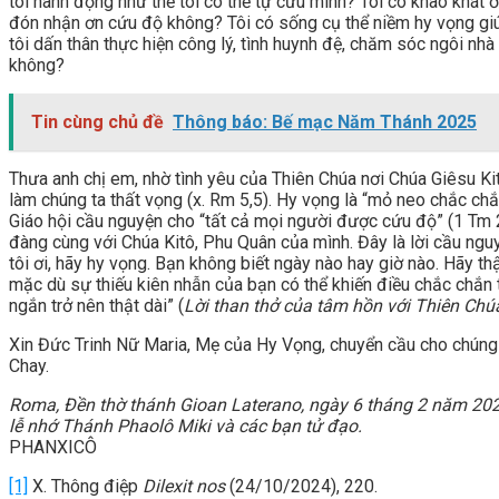
tôi hành động như thể tôi có thể tự cứu mình? Tôi có khao khát 
đón nhận ơn cứu độ không? Tôi có sống cụ thể niềm hy vọng giúp 
tôi dấn thân thực hiện công lý, tình huynh đệ, chăm sóc ngôi nhà
không?
Tin cùng chủ đề
Thông báo: Bế mạc Năm Thánh 2025
Thưa anh chị em, nhờ tình yêu của Thiên Chúa nơi Chúa Giêsu K
làm chúng ta thất vọng (x. Rm 5,5). Hy vọng là “mỏ neo chắc chắ
Giáo hội cầu nguyện cho “tất cả mọi người được cứu độ” (1 Tm 
đàng cùng với Chúa Kitô, Phu Quân của mình. Đây là lời cầu nguy
tôi ơi, hãy hy vọng. Bạn không biết ngày nào hay giờ nào. Hãy thậ
mặc dù sự thiếu kiên nhẫn của bạn có thể khiến điều chắc chắn t
ngắn trở nên thật dài” (
Lời than thở của tâm hồn với Thiên Chú
Xin Đức Trinh Nữ Maria, Mẹ của Hy Vọng, chuyển cầu cho chúng 
Chay.
Roma, Đền thờ thánh Gioan Laterano, ngày 6 tháng 2 năm 202
lễ nhớ Thánh Phaolô Miki và các bạn tử đạo.
PHANXICÔ
[1]
X. Thông điệp
Dilexit nos
(24/10/2024), 220.