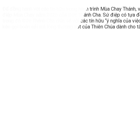
Để đồng hành với các tín hữu trong hành trình Mùa Chay Thánh,
điệp Mùa Chay năm 2025 của Đức Thánh Cha. Sứ điệp có tựa đề 
trong đó Đức Thánh Cha chia sẻ với các tín hữu “ý nghĩa của vi
kêu gọi hoán cải mà lòng thương xót của Thiên Chúa dành cho tất