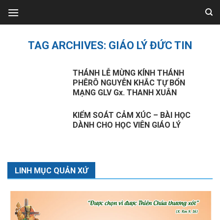
Skip
to
content
TAG ARCHIVES:
GIÁO LÝ ĐỨC TIN
THÁNH LỄ MỪNG KÍNH THÁNH
PHÊRÔ NGUYỄN KHẮC TỰ BỔN
MẠNG GLV Gx. THANH XUÂN
KIỂM SOÁT CẢM XÚC – BÀI HỌC
DÀNH CHO HỌC VIÊN GIÁO LÝ
LINH MỤC QUẢN XỨ