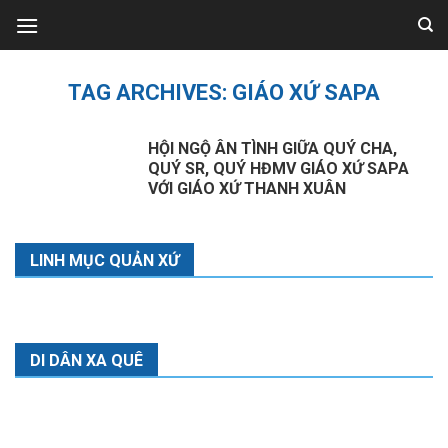
Skip
to
content
TAG ARCHIVES:
GIÁO XỨ SAPA
HỘI NGỘ ÂN TÌNH GIỮA QUÝ CHA,
QUÝ SR, QUÝ HĐMV GIÁO XỨ SAPA
VỚI GIÁO XỨ THANH XUÂN
LINH MỤC QUẢN XỨ
DI DÂN XA QUÊ