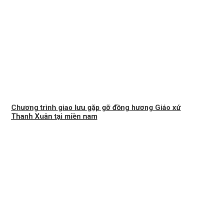
Chương trình giao lưu gặp gỡ đồng hương Giáo xứ
Thanh Xuân tại miền nam