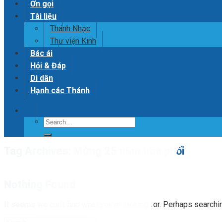
Ơn gọi
Tài liệu
Thánh Nhạc
Thư viện Kinh
Bác ái
Hỏi & Đáp
Di dân
Hạnh các Thánh
Tag Archives:
Mừng 25 năm hôn phối
Nothing Found
It seems we can’t find what you’re looking for. Perhaps searchi