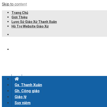
Skip to content
Trang Chủ
Giới Thiệu
Lược Sử Giáo Xứ Thanh Xuân
Hỗ Trợ Website Giáo Xứ
Gx. Thanh Xuân
Gh. Công giáo
Giáo lý
Suy niệm