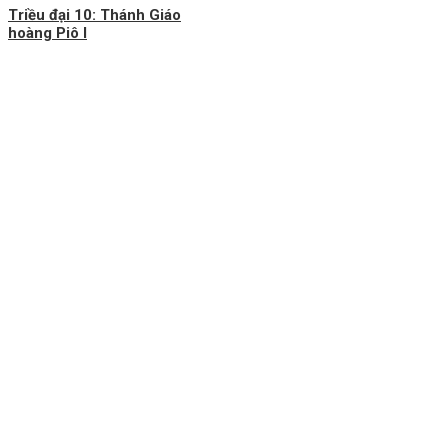
Triều đại 10: Thánh Giáo
hoàng Piô I