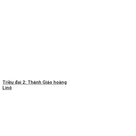
Triều đại 2: Thánh Giáo hoàng
Linô