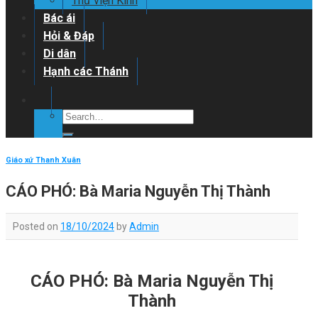
Thư viện Kinh
Bác ái
Hỏi & Đáp
Di dân
Hạnh các Thánh
Giáo xứ Thanh Xuân
CÁO PHÓ: Bà Maria Nguyễn Thị Thành
Posted on
18/10/2024
by
Admin
CÁO PHÓ: Bà Maria Nguyễn Thị
Thành