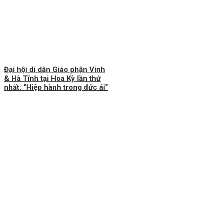
Đại hội di dân Giáo phận Vinh
& Hà Tĩnh tại Hoa Kỳ lần thứ
nhất: “Hiệp hành trong đức ái”