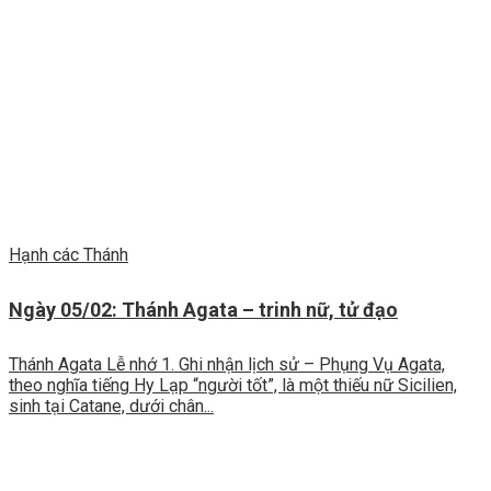
Hạnh các Thánh
Ngày 05/02: Thánh Agata – trinh nữ, tử đạo
Thánh Agata Lễ nhớ 1. Ghi nhận lịch sử – Phụng Vụ Agata,
theo nghĩa tiếng Hy Lạp “người tốt”, là một thiếu nữ Sicilien,
sinh tại Catane, dưới chân...