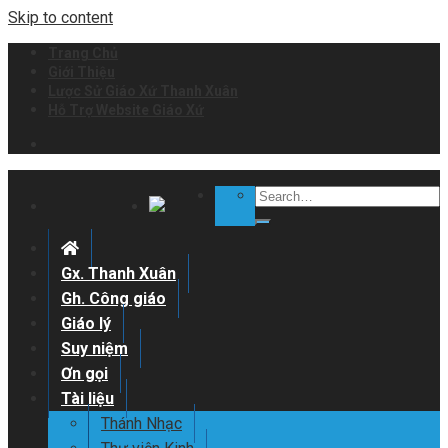
Skip to content
Trang Chủ
Giới Thiệu
Lược Sử Giáo Xứ Thanh Xuân
Hỗ Trợ Website Giáo Xứ
Gx. Thanh Xuân
Gh. Công giáo
Giáo lý
Suy niệm
Ơn gọi
Tài liệu
Thánh Nhạc