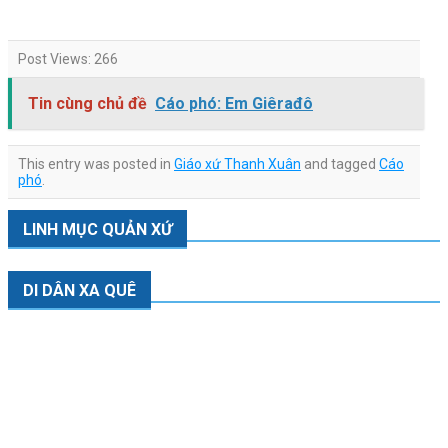
Post Views:
266
Tin cùng chủ đề
Cáo phó: Em Giêrađô
This entry was posted in
Giáo xứ Thanh Xuân
and tagged
Cáo
phó
.
LINH MỤC QUẢN XỨ
DI DÂN XA QUÊ