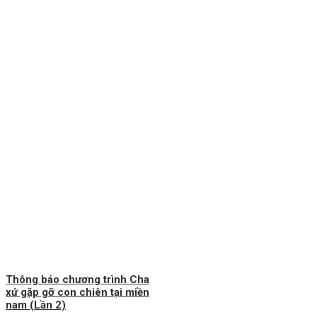
Thông báo chương trình Cha
xứ gặp gỡ con chiên tại miền
nam (Lần 2)