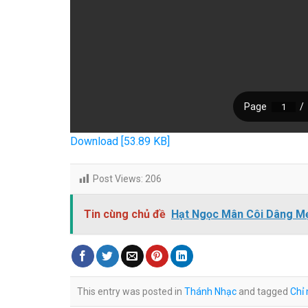
Download [53.89 KB]
Post Views:
206
Tin cùng chủ đề
Hạt Ngọc Mân Côi Dâng M
This entry was posted in
Thánh Nhạc
and tagged
Chỉ 