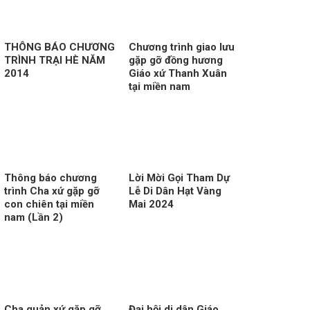
THÔNG BÁO CHƯƠNG
Chương trình giao lưu
TRÌNH TRẠI HÈ NĂM
gặp gỡ đồng hương
2014
Giáo xứ Thanh Xuân
tại miền nam
Thông báo chương
Lời Mời Gọi Tham Dự
trình Cha xứ gặp gỡ
Lễ Di Dân Hạt Vàng
con chiên tại miền
Mai 2024
nam (Lần 2)
Cha quản xứ gặp gỡ
Đại hội di dân Giáo