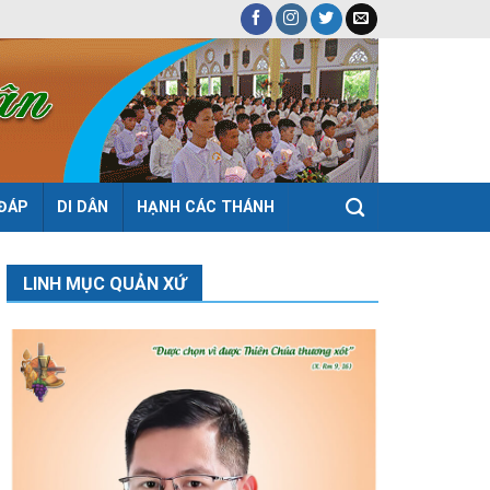
 ĐÁP
DI DÂN
HẠNH CÁC THÁNH
LINH MỤC QUẢN XỨ