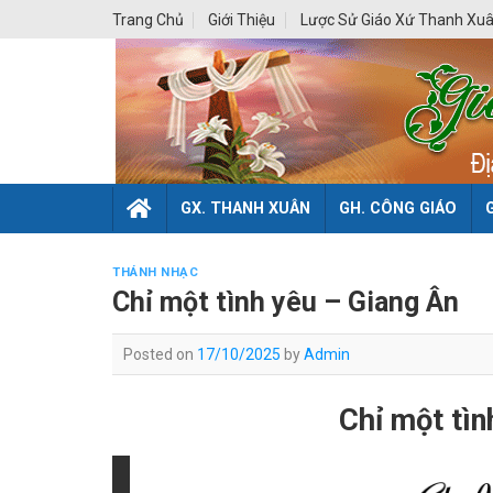
Skip
Trang Chủ
Giới Thiệu
Lược Sử Giáo Xứ Thanh Xu
to
content
GX. THANH XUÂN
GH. CÔNG GIÁO
THÁNH NHẠC
Chỉ một tình yêu – Giang Ân
Posted on
17/10/2025
by
Admin
Chỉ một tìn