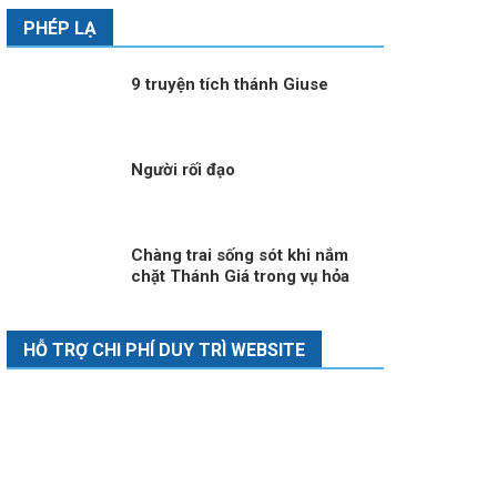
PHÉP LẠ
9 truyện tích thánh Giuse
Người rối đạo
Chàng trai sống sót khi nắm
chặt Thánh Giá trong vụ hỏa
hoạn tại Thụy Sĩ
HỖ TRỢ CHI PHÍ DUY TRÌ WEBSITE