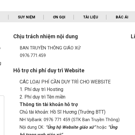
SUY NIỆM
ƠN GỌI
TÀI LIỆU
BÁC ÁI
Chịu trách nhiệm nội dung
L
p
BAN TRUYỀN THÔNG GIÁO XỨ
0976.771.459
g
Hỗ trợ chi phí duy trì Website
CÁC LOẠI PHÍ CẦN DUY TRÌ CHO WEBSITE
1. Phí duy trì Hosting
2. Phí duy trì Tên miền
Thông tin tài khoản hỗ trợ
Chủ tài khoản: Hồ Sĩ Hương (Trưởng BTT)
NH VpBank: 0976 771 459 (STK Ban Truyền Thông)
Nội dung CK:
“Ủng hộ Website giáo xứ”
hoặc
“Ủng
hộ trang web giáo xứ“
.