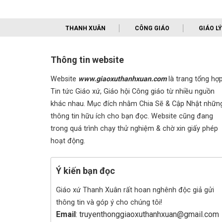
THANH XUÂN
CÔNG GIÁO
GIÁO LÝ
Thông tin website
Website
www.giaoxuthanhxuan.com
là trang tổng hợ
Tin tức Giáo xứ, Giáo hội Công giáo từ nhiều nguồn
khác nhau. Mục đích nhằm Chia Sẽ & Cập Nhật nhữn
thông tin hữu ích cho bạn đọc. Website cũng đang
trong quá trình chạy thử nghiệm & chờ xin giấy phép
hoạt động.
Ý kiến bạn đọc
Giáo xứ Thanh Xuân rất hoan nghênh độc giả gửi
thông tin và góp ý cho chúng tôi!
Email
: truyenthonggiaoxuthanhxuan@gmail.com