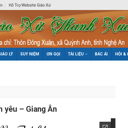
ân
Hỗ Trợ Website Giáo Xứ
GIÁO LÝ
SUY NIỆM
ƠN GỌI
TÀI LIỆU
BÁC ÁI
HỎI &
h yêu – Giang Ân