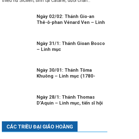
thiếu nữ Sicilien, sinh tại Catane, dưới chân...
Ngày 02/02: Thánh Gio-an
Thê-ô-phan Vénard Ven – Linh
Mục (1829-1861)
Ngày 31/1: Thánh Gioan Bosco
– Linh mục
Ngày 30/01: Thánh Tôma
Khuông – Linh mục (1780-
1860)
Ngày 28/1: Thánh Thomas
D’Aquin – Linh mục, tiến sĩ hội
thánh
CÁC TRIỀU ĐẠI GIÁO HOÀNG