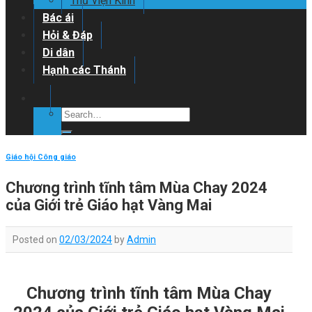
Thư viện Kinh
Bác ái
Hỏi & Đáp
Di dân
Hạnh các Thánh
Giáo hội Công giáo
Chương trình tĩnh tâm Mùa Chay 2024
của Giới trẻ Giáo hạt Vàng Mai
Posted on
02/03/2024
by
Admin
Chương trình tĩnh tâm Mùa Chay