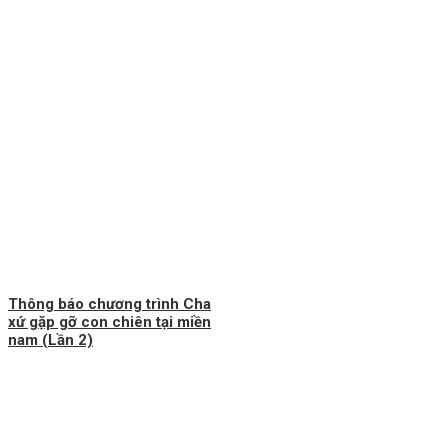
Thông báo chương trình Cha
xứ gặp gỡ con chiên tại miền
nam (Lần 2)