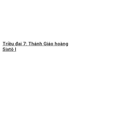
Triều đại 7: Thánh Giáo hoàng
Sixtô I