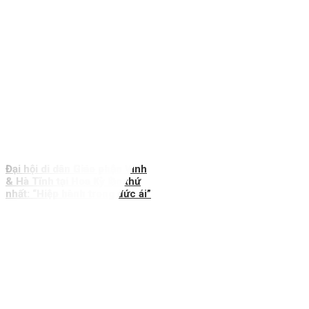
Đại hội di dân Giáo phận Vinh
& Hà Tĩnh tại Hoa Kỳ lần thứ
nhất: “Hiệp hành trong đức ái”