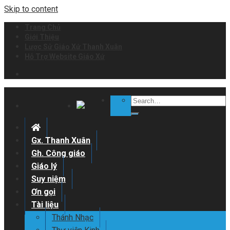
Skip to content
Trang Chủ
Giới Thiệu
Lược Sử Giáo Xứ Thanh Xuân
Hỗ Trợ Website Giáo Xứ
Gx. Thanh Xuân
Gh. Công giáo
Giáo lý
Suy niệm
Ơn gọi
Tài liệu
Thánh Nhạc