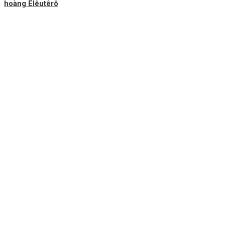
hoàng Êlêutêrô