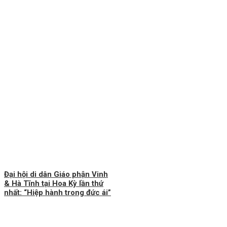
Đại hội di dân Giáo phận Vinh
& Hà Tĩnh tại Hoa Kỳ lần thứ
nhất: “Hiệp hành trong đức ái”