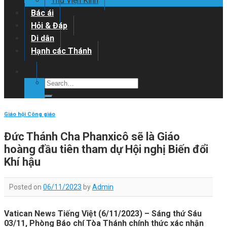
Thư viện Kinh
Bác ái
Hỏi & Đáp
Di dân
Hạnh các Thánh
Giáo hội Công giáo
Đức Thánh Cha Phanxicô sẽ là Giáo
hoàng đầu tiên tham dự Hội nghị Biến đổi
Khí hậu
Posted on
06/11/2023
by
Admin
Vatican News Tiếng Việt (6/11/2023) – Sáng thứ Sáu
03/11, Phòng Báo chí Tòa Thánh chính thức xác nhận