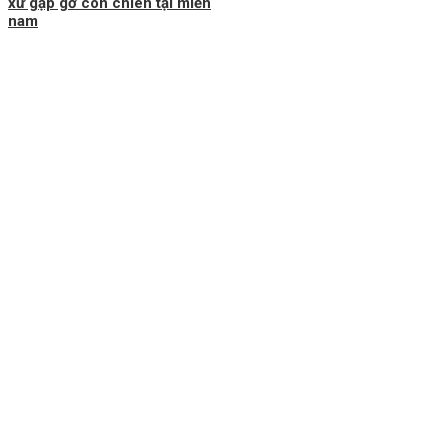
xứ gặp gỡ con chiên tại miền
nam