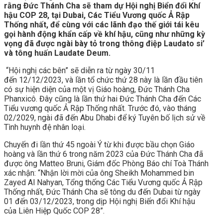
rằng Đức Thánh Cha sẽ tham dự Hội nghị Biển đổi Khí
hậu COP 28, tại Dubai, Các Tiểu Vương quốc Ả Rập
Thống nhất, để cùng với các lãnh đạo thế giới tái kêu
gọi hành động khẩn cấp về khí hậu, cũng như những kỳ
vọng đã được ngài bày tỏ trong thông điệp Laudato si’
và tông huấn Laudate Deum.
“Hội nghị các bên” sẽ diễn ra từ ngày 30/11
đến 12/12/2023, và lần tổ chức thứ 28 này là lần đầu tiên
có sự hiện diện của một vị Giáo hoàng, Đức Thánh Cha
Phanxicô. Đây cũng là lần thứ hai Đức Thánh Cha đến Các
Tiểu vương quốc Ả Rập Thống nhất. Trước đó, vào tháng
02/2029, ngài đã đến Abu Dhabi để ký Tuyên bố lịch sử về
Tình huynh đệ nhân loại.
Chuyến đi lần thứ 45 ngoài Ý từ khi được bầu chọn Giáo
hoàng và lần thứ 6 trong năm 2023 của Đức Thánh Cha đã
được ông Matteo Bruni, Giám đốc Phòng Báo chí Toà Thánh
xác nhận: “Nhận lời mời của ông Sheikh Mohammed bin
Zayed Al Nahyan, Tổng thống Các Tiểu Vương quốc Ả Rập
Thống nhất, Đức Thánh Cha sẽ tông du đến Dubai từ ngày
01 đến 03/12/2023, trong dịp Hội nghị Biến đổi Khí hậu
của Liên Hiệp Quốc COP 28”.