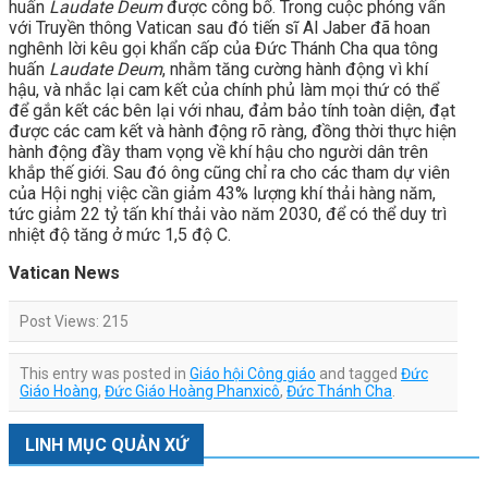
huấn
Laudate Deum
được công bố. Trong cuộc phỏng vấn
với Truyền thông Vatican sau đó tiến sĩ Al Jaber đã hoan
nghênh lời kêu gọi khẩn cấp của Đức Thánh Cha qua tông
huấn
Laudate Deum
, nhằm tăng cường hành động vì khí
hậu, và nhắc lại cam kết của chính phủ làm mọi thứ có thể
để gắn kết các bên lại với nhau, đảm bảo tính toàn diện, đạt
được các cam kết và hành động rõ ràng, đồng thời thực hiện
hành động đầy tham vọng về khí hậu cho người dân trên
khắp thế giới. Sau đó ông cũng chỉ ra cho các tham dự viên
của Hội nghị việc cần giảm 43% lượng khí thải hàng năm,
tức giảm 22 tỷ tấn khí thải vào năm 2030, để có thể duy trì
nhiệt độ tăng ở mức 1,5 độ C.
Vatican News
Post Views:
215
This entry was posted in
Giáo hội Công giáo
and tagged
Đức
Giáo Hoàng
,
Đức Giáo Hoàng Phanxicô
,
Đức Thánh Cha
.
LINH MỤC QUẢN XỨ