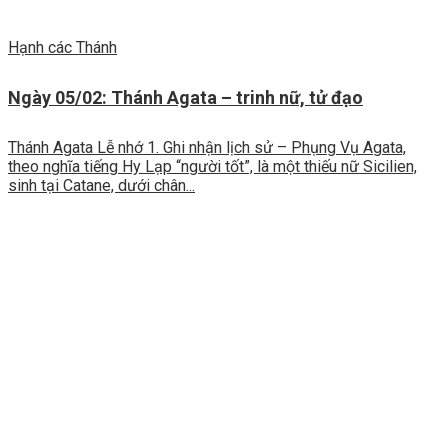
Hạnh các Thánh
Ngày 05/02: Thánh Agata – trinh nữ, tử đạo
Thánh Agata Lễ nhớ 1. Ghi nhận lịch sử – Phụng Vụ Agata,
theo nghĩa tiếng Hy Lạp “người tốt”, là một thiếu nữ Sicilien,
sinh tại Catane, dưới chân...