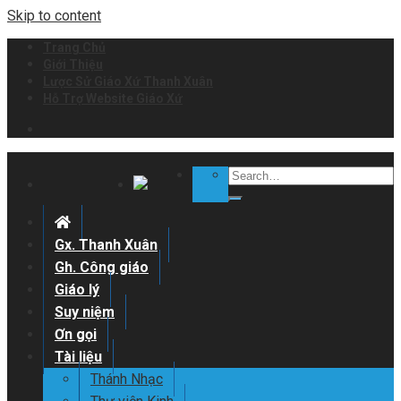
Skip to content
Trang Chủ
Giới Thiệu
Lược Sử Giáo Xứ Thanh Xuân
Hỗ Trợ Website Giáo Xứ
Gx. Thanh Xuân
Gh. Công giáo
Giáo lý
Suy niệm
Ơn gọi
Tài liệu
Thánh Nhạc