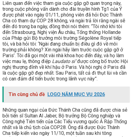
Liên quan đến việc tham gia cuộc gặp gỡ quan trọng này,
trong cuộc phỏng vấn dành cho đài truyền hình Tg1 của Ý
được phát vào ngày 01/11, phóng viên đã hỏi Đức Thánh
Cha có tham dự COP 28 không, và ngài trả lời rằng ngài sẽ
đến đó trong ba ngày, đồng thời nói thêm: “Tôi nhớ khi tôi
đến Strasbourg, Nghị viện Âu châu, Tổng thống Hollande
của Pháp gửi Bộ trưởng môi trường Ségolène Royal tiếp
tôi, và bà hỏi tôi: ‘Ngài đang chuẩn bị điều gì đó về môi
trường phải không? Xin ngài hãy làm trước cuộc gặp gỡ ở
Paris’. Tôi đã gọi một vài nhà khoa học đến đây, và họ làm
việc mau lẹ, thông điệp
Laudato si’
được công bố trước Hội
nghị thượng đỉnh về khí hậu ở Paris. Và hội nghị ở Paris đã
là cuộc gặp gỡ đẹp nhất. Sau Paris, tất cả đi thụt lùi và cần
có can đảm để tiến bước trong lãnh vực này”.
Tin cùng chủ đề
LOGO NĂM MỤC VỤ 2026
Những quan ngại của Đức Thánh Cha cũng đã được chia sẻ
bởi tiến sĩ Sultan Al Jaber, Bộ trưởng Bộ Công nghiệp và
Công nghệ Tiên tiến của Các Tiểu vương quốc Ả Rập Thống
nhất và là chủ tịch của COP28. Ông đã được Đức Thánh
Cha tiếp kiến vào ngày 11/10, một tuần sau khi tông