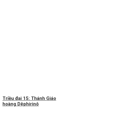
Triều đại 15: Thánh Giáo
hoàng Dêphirinô