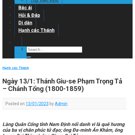
Thư viện Kinh
Bác ái
Hỏi & Đáp
Di dân
Hạnh các Thánh
Hạnh các Thánh
Ngày 13/1: Thánh Giu-se Phạm Trọng Tả
– Chánh Tổng (1800-1859)
Posted on
13/01/2023
by
Admin
Làng Quân Cống tỉnh Nam Định nổi danh vì là quê hương
của ba vị chân phúc tử đạo; ông Đa-minh Án Khảm, ông