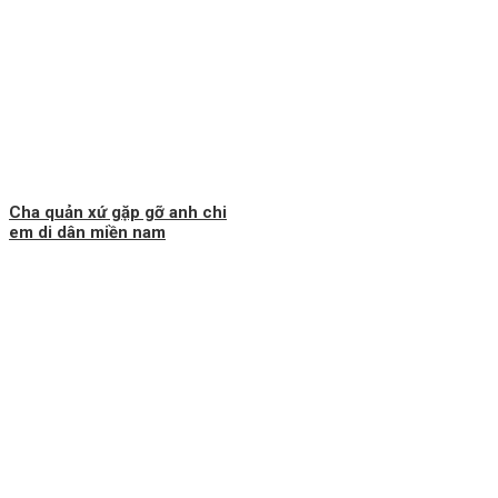
Cha quản xứ gặp gỡ anh chi
em di dân miền nam