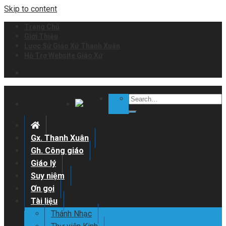
Skip to content
Trang Chủ
Giới Thiệu
Lược Sử Giáo Xứ Thanh Xuân
Hỗ Trợ Website Giáo Xứ
Gx. Thanh Xuân
Gh. Công giáo
Giáo lý
Suy niệm
Ơn gọi
Tài liệu
Thánh Nhạc