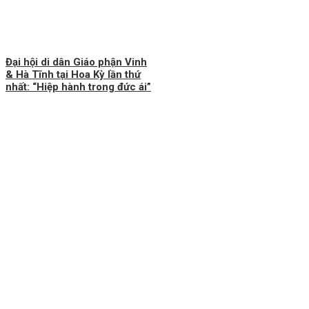
Đại hội di dân Giáo phận Vinh
& Hà Tĩnh tại Hoa Kỳ lần thứ
nhất: “Hiệp hành trong đức ái”