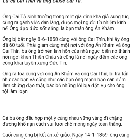
Lu-ca Cai Thìn và ông Giuse Cai Tả.
Ông Cai Tả sinh trưởng trong một gia đình khá giả sung túc,
cũng ra gánh việc dân làng, được mọi người tín nhiệm kính
nể. Ông đạo đức sốt sắng, là bạn thân ông Án Khảm.
Ông bị bắt ngày 8-6-1858 cùng với ông Cai Thìn, khi ấy ông
đã 60 tuổi. Phải giam cùng một nơi với ông Án Khảm và ông
Cai Thìn, ba ông trở nên linh hồn của nhà ngục, biến nó thành
nơi ngợi khen Thiên Chúa và cũng là nơi ngày đêm các ông
công khai tuyên xưng Đức Tin.
Ông ra tòa cùng với ông Án Khảm và ông Cai Thìn, bị tra tấn
như các bạn và cũng như các bạn ông mạnh bạo can đảm
làm chứng đạo thật, bác bỏ những lời bịa đặt, vụ cho ông
tội làm loạn.
Cả ba ông đều hợp một ý cùng nhau vững vàng đi chặng
đường khổ nạn cách vui tươi chờ mong ngày toàn thắng.
Cuối cùng ông bị kết án xử giảo. Ngày 14-1-1859, ông cùng