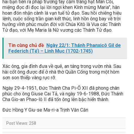
hai bạn tiến ra pháp trường tay cầm tràng hạt Mân Côi,
miệng đọc đi đọc lại lời ngợi khen Kính mừng Maria”, hân
hoan đón nhận cành lá vạn tuế tử đạo. Sau hồi chiêng hiệu
lệnh, cuộc sống trần gian kết thúc, linh hồn ông bay về trời
hưởng vĩnh phúc muôn đời với Chúa Kitô là Vua các Thánh
Tử đạo, với Mẹ Maria là Nữ vương các Thánh Tử đạo.
Tin cùng chủ đề
Ngày 22/1: Thánh Phanxicô Gil de
Federich (Tế) – Linh Mục (1702-1745)
Xác ông, gia đình đưa về quê, an táng trong vườn nhà. Sau
hài cốt ông được để ở nhà thờ Quần Cống trong một hòm
sơn son thiếp vàng rực rỡ.
Ngày 29-4-1951, Đức Thánh Cha Pi-Ô XII đã phong chân
phúc cho ông Giuse Cai Tả, và ngày 19-6-1988, Đức Thánh
Cha Gio-an Phao-lô II đã tốn ông lên bậc hiển thánh.
Đức Hồng Y Giu-se Ma-ri-a Trịnh Văn Căn
Post Views:
258