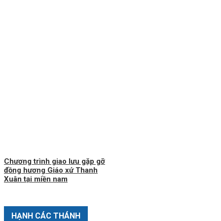
Chương trình giao lưu gặp gỡ
đồng hương Giáo xứ Thanh
Xuân tại miền nam
HẠNH CÁC THÁNH