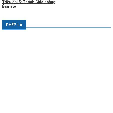
Triều đại 5: Thánh Giáo hoàng
Êvaristô
PHÉP LẠ