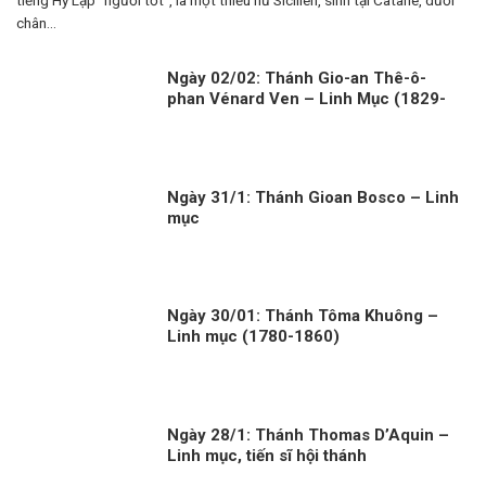
tiếng Hy Lạp “người tốt”, là một thiếu nữ Sicilien, sinh tại Catane, dưới
chân...
Ngày 02/02: Thánh Gio-an Thê-ô-
phan Vénard Ven – Linh Mục (1829-
1861)
Ngày 31/1: Thánh Gioan Bosco – Linh
mục
Ngày 30/01: Thánh Tôma Khuông –
Linh mục (1780-1860)
Ngày 28/1: Thánh Thomas D’Aquin –
Linh mục, tiến sĩ hội thánh