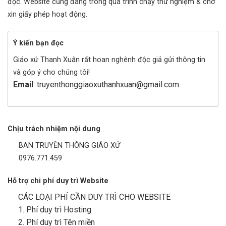
đọc. Website cũng đang trong quá trình chạy thử nghiệm & chờ
xin giấy phép hoạt động.
Ý kiến bạn đọc
Giáo xứ Thanh Xuân rất hoan nghênh độc giả gửi thông tin
và góp ý cho chúng tôi!
Email
: truyenthonggiaoxuthanhxuan@gmail.com
Chịu trách nhiệm nội dung
BAN TRUYỀN THÔNG GIÁO XỨ
0976.771.459
Hỗ trợ chi phí duy trì Website
CÁC LOẠI PHÍ CẦN DUY TRÌ CHO WEBSITE
1. Phí duy trì Hosting
2. Phí duy trì Tên miền