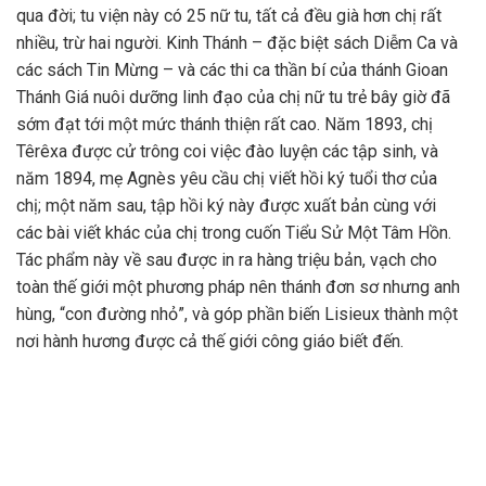
qua đời; tu viện này có 25 nữ tu, tất cả đều già hơn chị rất
nhiều, trừ hai người. Kinh Thánh – đặc biệt sách Diễm Ca và
các sách Tin Mừng – và các thi ca thần bí của thánh Gioan
Thánh Giá nuôi dưỡng linh đạo của chị nữ tu trẻ bây giờ đã
sớm đạt tới một mức thánh thiện rất cao. Năm 1893, chị
Têrêxa được cử trông coi việc đào luyện các tập sinh, và
năm 1894, mẹ Agnès yêu cầu chị viết hồi ký tuổi thơ của
chị; một năm sau, tập hồi ký này được xuất bản cùng với
các bài viết khác của chị trong cuốn Tiểu Sử Một Tâm Hồn.
Tác phẩm này về sau được in ra hàng triệu bản, vạch cho
toàn thế giới một phương pháp nên thánh đơn sơ nhưng anh
hùng, “con đường nhỏ”, và góp phần biến Lisieux thành một
nơi hành hương được cả thế giới công giáo biết đến.