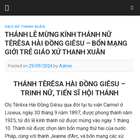
Skip
to
content
GIÁO XỨ THANH XUÂN
THÁNH LỄ MỪNG KÍNH THÁNH NỮ
TÊRÊSA HÀI ĐỒNG GIÊSU – BỔN MẠNG
GIỚI TRẺ GIÁO XỨ THANH XUÂN
Posted on
29/09/2024
by
Admin
THÁNH TÊRÊSA HÀI ĐỒNG GIÊSU –
TRINH NỮ, TIẾN SĨ HỘI THÁNH
Chị Têrêxa Hài Đồng Giêsu qua đời tại tu viện Carmel ở
Lisieux, ngày 30 tháng 9 năm 1897, được phong thánh năm
1925; từ đó lễ kính thánh nữ được mừng vào ngày 1 tháng
10. Thánh nữ được chọn làm bổn mạng thứ hai của nước
Pháp, cùng với thánh Jeanne d’Arc, và bổn mạng các xứ