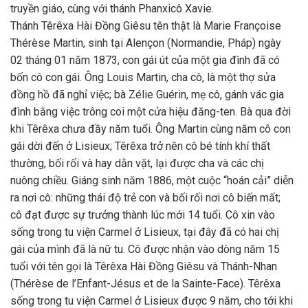
truyền giáo, cùng với thánh Phanxicô Xavie.
Thánh Têrêxa Hài Đồng Giêsu tên thật là Marie Françoise
Thérèse Martin, sinh tại Alençon (Normandie, Pháp) ngày
02 tháng 01 năm 1873, con gái út của một gia đình đã có
bốn cô con gái. Ông Louis Martin, cha cô, là một thợ sửa
đồng hồ đã nghỉ việc; bà Zélie Guérin, mẹ cô, gánh vác gia
đình bằng việc trông coi một cửa hiệu đăng-ten. Bà qua đời
khi Têrêxa chưa đầy năm tuổi. Ông Martin cùng năm cô con
gái dời đến ở Lisieux; Têrêxa trở nên cô bé tính khí thất
thường, bối rối và hay dằn vặt, lại được cha và các chị
nuông chiều. Giáng sinh năm 1886, một cuộc “hoán cải” diễn
ra nơi cô: những thái độ trẻ con và bối rối nơi cô biến mất;
cô đạt được sự trưởng thành lúc mới 14 tuổi. Cô xin vào
sống trong tu viện Carmel ở Lisieux, tại đây đã có hai chị
gái của mình đã là nữ tu. Cô được nhận vào dòng năm 15
tuổi với tên gọi là Têrêxa Hài Đồng Giêsu và Thánh-Nhan
(Thérèse de l’Enfant-Jésus et de la Sainte-Face). Têrêxa
sống trong tu viện Carmel ở Lisieux được 9 năm, cho tới khi