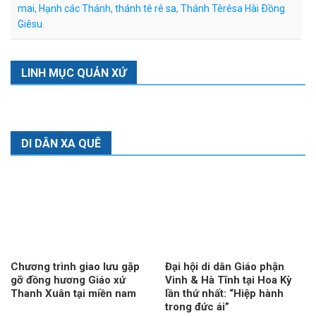
mai
,
Hạnh các Thánh
,
thánh tê rê sa
,
Thánh Têrêsa Hài Ðồng
Giêsu
.
LINH MỤC QUẢN XỨ
DI DÂN XA QUÊ
Chương trình giao lưu gặp
Đại hội di dân Giáo phận
gỡ đồng hương Giáo xứ
Vinh & Hà Tĩnh tại Hoa Kỳ
Thanh Xuân tại miền nam
lần thứ nhất: “Hiệp hành
trong đức ái”