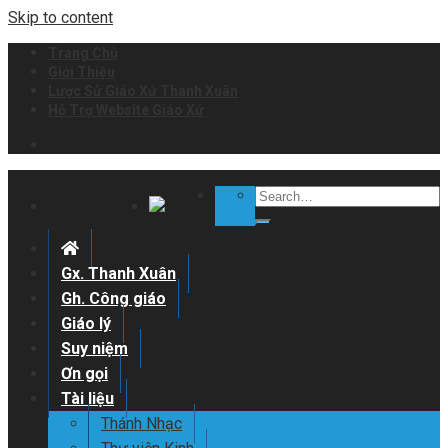
Skip to content
Trang Chủ
Giới Thiệu
Lược Sử Giáo Xứ Thanh Xuân
Hỗ Trợ Website Giáo Xứ
Gx. Thanh Xuân
Gh. Công giáo
Giáo lý
Suy niệm
Ơn gọi
Tài liệu
Thánh Nhạc