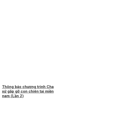
Thông báo chương trình Cha
xứ gặp gỡ con chiên tại miền
nam (Lần 2)