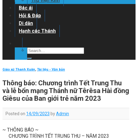
Thư viện Kinh
Bác ái
Hỏi & Đáp
Di dân
Hạnh các Thánh
Giáo xứ Thanh Xuân
,
Tài liệu - Văn bản
Thông báo: Chương trình Tết Trung Thu
và lễ bổn mạng Thánh nữ Têrêsa Hài đồng
Giêsu của Ban giới trẻ năm 2023
Posted on
14/09/2023
by
Admin
~ THÔNG BÁO ~
CHƯƠNG TRÌNH TẾT TRUNG THU – NĂM 2023