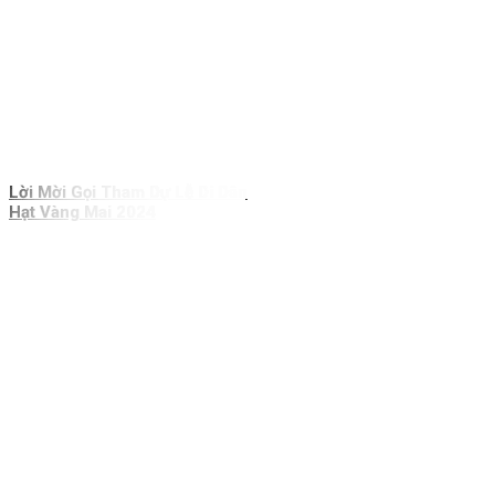
Lời Mời Gọi Tham Dự Lễ Di Dân
Hạt Vàng Mai 2024