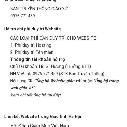
BAN TRUYỀN THÔNG GIÁO XỨ
0976.771.459
Hỗ trợ chi phí duy trì Website
CÁC LOẠI PHÍ CẦN DUY TRÌ CHO WEBSITE
1. Phí duy trì Hosting
2. Phí duy trì Tên miền
Thông tin tài khoản hỗ trợ
Chủ tài khoản: Hồ Sĩ Hương (Trưởng BTT)
NH VpBank: 0976 771 459 (STK Ban Truyền Thông)
Nội dung CK:
“Ủng hộ Website giáo xứ”
hoặc
“Ủng hộ trang
web giáo xứ“
.
Xem chi tiết ủng hộ tại đây!
Liên kết Website trong Giáo tỉnh Hà Nội
Hội Đồng Giám Mục Việt Nam