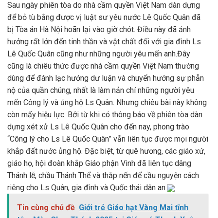
Sau ngày phiên tòa do nhà cầm quyền Việt Nam dàn dựng
để bỏ tù bằng được vị luật sư yêu nước Lê Quốc Quân đã
bị Tòa án Hà Nội hoãn lại vào giờ chót. Điều này đã ảnh
hưởng rất lớn đến tinh thần và vật chất đối với gia đình Ls
Lê Quốc Quân cũng như những người yêu mến anh.Đây
cũng là chiêu thức được nhà cầm quyền Việt Nam thường
dùng để đánh lạc hướng dư luận và chuyển hướng sự phẫn
nộ của quần chúng, nhất là làm nản chí những người yêu
mến Công lý và ủng hộ Ls Quân. Nhưng chiêu bài này không
còn mấy hiệu lực. Bởi từ khi có thông báo về phiên tòa dàn
dựng xét xử Ls Lê Quốc Quân cho đến nay, phong trào
“Công lý cho Ls Lê Quốc Quân” vẫn liên tục được mọi người
khắp đất nước ủng hộ. Đặc biệt, từ quê hương, các giáo xứ,
giáo họ, hội đoàn khắp Giáo phận Vinh đã liên tục dâng
Thánh lễ, chầu Thánh Thể và thắp nến để cầu nguyện cách
riêng cho Ls Quân, gia đình và Quốc thái dân an.
Tin cùng chủ đề
Giới trẻ Giáo hạt Vàng Mai tĩnh