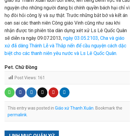
giáo xứ Thanh Xuân luôn dõi theo, lên tiếng bênh vực và cầu
nguyện cho những người đang bị chính quyền bách hại chỉ vì
họ đòi hỏi công lý và sự thật. Trước những bắt bớ và kết án
oan sai các thanh niên Công giáo Vinh cũng như sau khi
nhận được tin phiên tòa dàn dựng xét xử Ls Lê Quốc Quân
sẽ diễn ra ngày 09.07.2013,
ngày 03.05.2103, Cha và giáo
xứ đã dâng Thánh Lễ và Thắp nến để cầu nguyện cách dặc
biệt cho các thanh niên yêu nước và Ls Lê Quốc Quân.
Pet. Chữ Đồng
Post Views:
161
This entry was posted in
Giáo xứ Thanh Xuân
. Bookmark the
permalink
.
LINH MỤC QUẢN XỨ