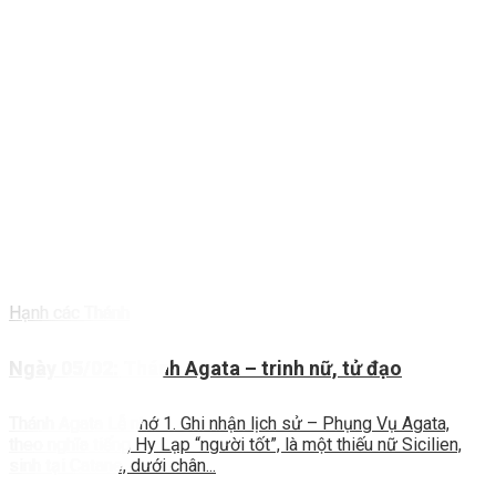
Hạnh các Thánh
Ngày 05/02: Thánh Agata – trinh nữ, tử đạo
Thánh Agata Lễ nhớ 1. Ghi nhận lịch sử – Phụng Vụ Agata,
theo nghĩa tiếng Hy Lạp “người tốt”, là một thiếu nữ Sicilien,
sinh tại Catane, dưới chân...