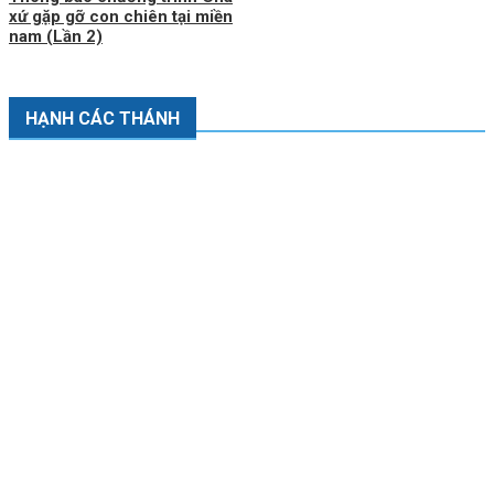
xứ gặp gỡ con chiên tại miền
nam (Lần 2)
HẠNH CÁC THÁNH