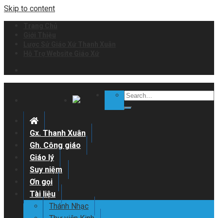
Skip to content
Trang Chủ
Giới Thiệu
Lược Sử Giáo Xứ Thanh Xuân
Hỗ Trợ Website Giáo Xứ
Gx. Thanh Xuân
Gh. Công giáo
Giáo lý
Suy niệm
Ơn gọi
Tài liệu
Thánh Nhạc