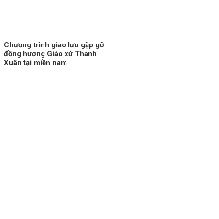
Chương trình giao lưu gặp gỡ
đồng hương Giáo xứ Thanh
Xuân tại miền nam