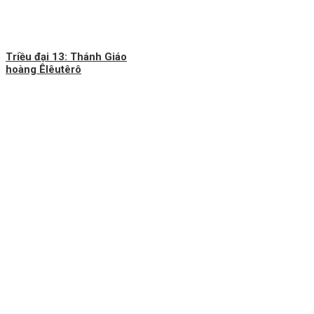
Triều đại 13: Thánh Giáo
hoàng Êlêutêrô