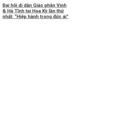
Đại hội di dân Giáo phận Vinh
& Hà Tĩnh tại Hoa Kỳ lần thứ
nhất: “Hiệp hành trong đức ái”