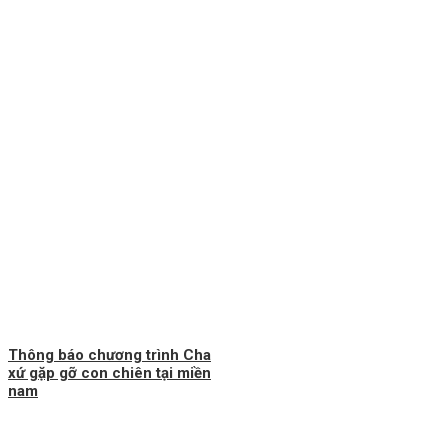
Thông báo chương trình Cha
xứ gặp gỡ con chiên tại miền
nam